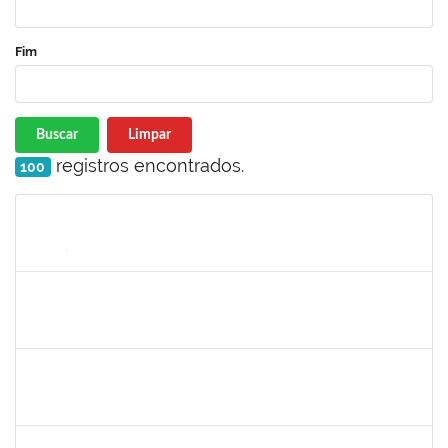
Fim
Buscar
Limpar
registros encontrados.
100
Matrícula
Nome
Cargo
Processo
Início
Fim
Status
1754170
François Santos de Brito
Técnico
23007.00018577/2019-79
12/08/2019
11/10/2019
Concluído
1733433
Luana Souza Silveira
Técnico
23007.00020086/2019-76
09/09/2019
09/10/2019
Concluído