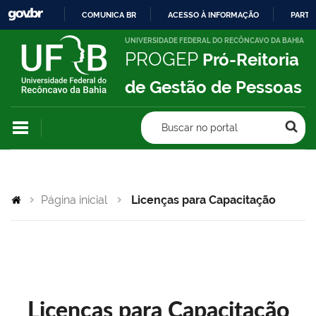
COMUNICA BR
ACESSO À INFORMAÇÃO
PARTI
IR
UNIVERSIDADE FEDERAL DO RECÔNCAVO DA BAHIA
PROGEP
Pró-Reitoria
PARA
O
de Gestão de Pessoas
CONTEÚDO
Buscar no portal
Página inicial
Licenças para Capacitação
Licenças para Capacitação