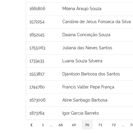
1661806
Milena Araujo Souza
1572254
Caroline de Jesus Fonseca da Silva
1652145
Daiana Conceição Souza
1755063
Juliana das Neves Santos
1733433
Luana Souza Silveira
1553817
Djanilson Barbosa dos Santos
1744760
Francis Valter Pepe França
1673006
Aline Santiago Barbosa
1873764
Igor Garcia Barreto
1
...
68
69
70
71
72
...
7