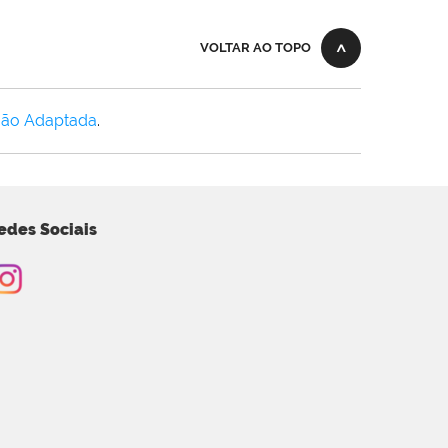
VOLTAR AO TOPO
Não Adaptada
.
edes Sociais