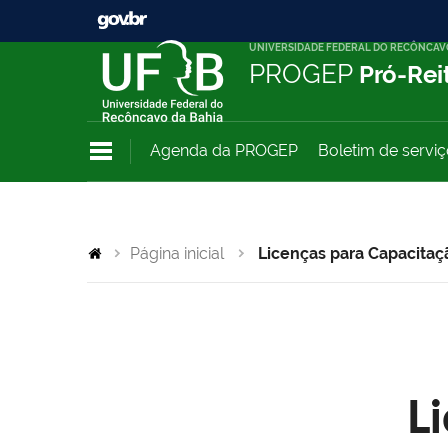
UNIVERSIDADE FEDERAL DO RECÔNCAV
PROGEP
Pró-Rei
Agenda da PROGEP
Boletim de servi
Página inicial
Licenças para Capacitaç
L