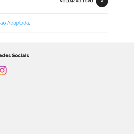
VOLTAR AO TOPO
Não Adaptada
.
edes Sociais