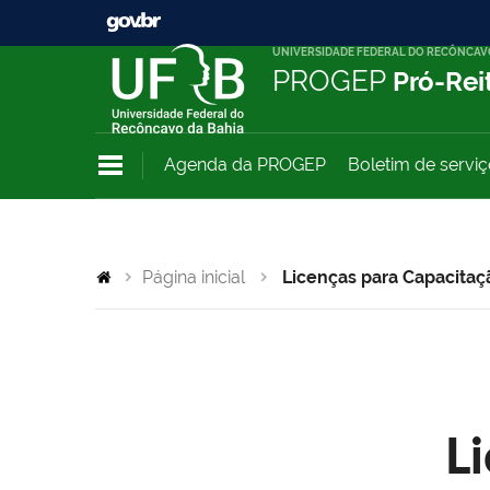
UNIVERSIDADE FEDERAL DO RECÔNCAV
PROGEP
Pró-Rei
Agenda da PROGEP
Boletim de servi
Página inicial
Licenças para Capacitaç
L