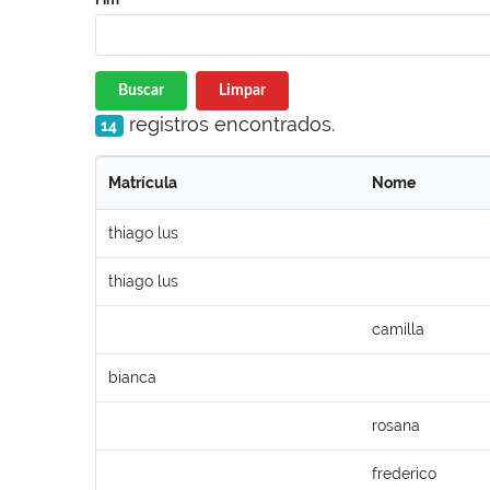
Buscar
Limpar
registros encontrados.
14
Matrícula
Nome
thiago lus
thiago lus
camilla
bianca
rosana
frederico