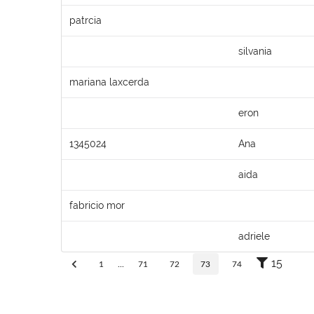
patrcia
silvania
mariana laxcerda
eron
1345024
Ana
aida
fabricio mor
adriele
15
1
...
71
72
73
74