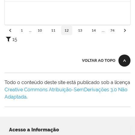
1894151
EVANDRO DE QUEIROZ BARBOSA E SILVA
Técnico
23007.00008318/2025-22
12/05/2025
10/06/2025
Concluído
1
...
10
11
12
13
14
...
74
15
VOLTAR AO TOPO
Todo o conteúdo deste site está publicado sob a licença
Creative Commons Atribuição-SemDerivações 3.0 Não
Adaptada
.
Acesso a Informação