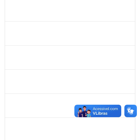
1870820
CAROLINE SANTIAGO BARBOSA SOUZA
Técnico
23007.00000881/2025-31
05/05/2025
18/06/2025
Concluído
2261493
LEANDRO MACIEL LOPES
Técnico
23007.00003021/2025-63
19/05/2025
17/06/2025
Concluído
1551601
PAULO CESAR OLIVEIRA DE JESUS
Docente
23007.00006940/2025-77
20/03/2025
17/06/2025
Concluído
LUCIANO DA SILVA CRUZ
LUCIANO DA SILVA CRUZ
Técnico
23007.00002782/2025-17
19/03/2025
16/06/2025
Concluído
1791524
JOANA ANGELICA FLORES SILVA
Técnico
23007.00008544/2025-31
16/05/2025
14/06/2025
Concluído
2271499
LUCIANA DOS SANTOS FREITAS
Técnico
23007.00006303/2025-10
19/05/2025
13/06/2025
Concluído