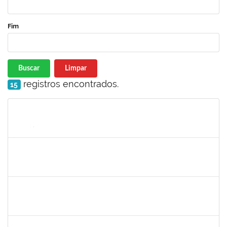
Fim
Buscar
Limpar
registros encontrados.
15
Matrícula
Nome
Cargo
Processo
Início
Fim
Status
1841026
DEYSE DE SOUZA GONCALVES
Técnico
23007.00005041/2025-37
01/06/2025
30/06/2025
Concluído
1333441
NELMA DE CASSIA SILVA SANDES
Docente
23007.00025419/2024-18
31/05/2025
28/06/2025
Concluído