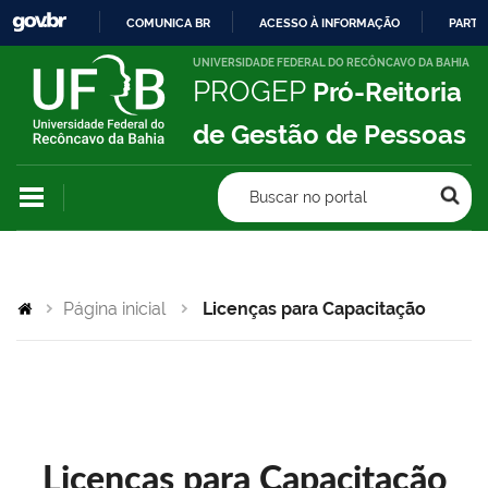
COMUNICA BR
ACESSO À INFORMAÇÃO
PARTI
IR
UNIVERSIDADE FEDERAL DO RECÔNCAVO DA BAHIA
PROGEP
Pró-Reitoria
PARA
O
de Gestão de Pessoas
CONTEÚDO
Buscar no portal
Página inicial
Licenças para Capacitação
Licenças para Capacitação