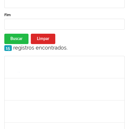
Fim
Buscar
Limpar
registros encontrados.
15
Matrícula
Nome
Cargo
Processo
Início
Fim
Status
1752965
DANILO MAIA DE SANTANA
Técnico
23007.00016563/2024-25
14/10/2024
01/11/2024
Concluído
2128398
FRANCISCA HELENA MARQUES
Docente
23007.00008645/2024-23
02/08/2024
01/11/2024
Concluído