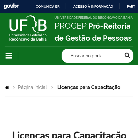
COMUNICA BR
ACESSO À INFORMAÇÃO
PARTI
IR
UNIVERSIDADE FEDERAL DO RECÔNCAVO DA BAHIA
PROGEP
Pró-Reitoria
PARA
O
de Gestão de Pessoas
CONTEÚDO
Buscar no portal
Página inicial
Licenças para Capacitação
Licenças para Capacitação