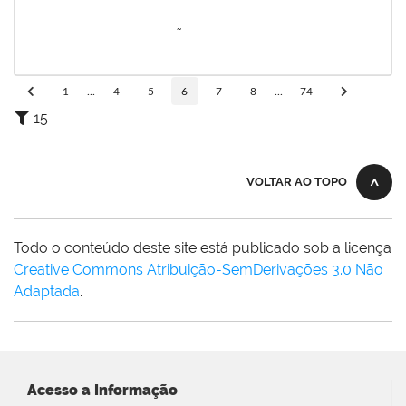
2260005
ESTEFANIA DA CONCEIÇÃO NEVES
Técnico
23007.00013074/2025-38
17/10/2025
15/11/2025
Concluído
1
...
4
5
6
7
8
...
74
15
VOLTAR AO TOPO
Todo o conteúdo deste site está publicado sob a licença
Creative Commons Atribuição-SemDerivações 3.0 Não
Adaptada
.
Acesso a Informação