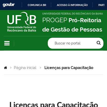
COMUNICA BR
ACESSO À INFORMAÇÃO
PARTI
IR
UNIVERSIDADE FEDERAL DO RECÔNCAVO DA BAHIA
PROGEP
Pró-Reitoria
PARA
O
de Gestão de Pessoas
CONTEÚDO
Buscar no portal
Página inicial
Licenças para Capacitação
Licenças para Capacitação