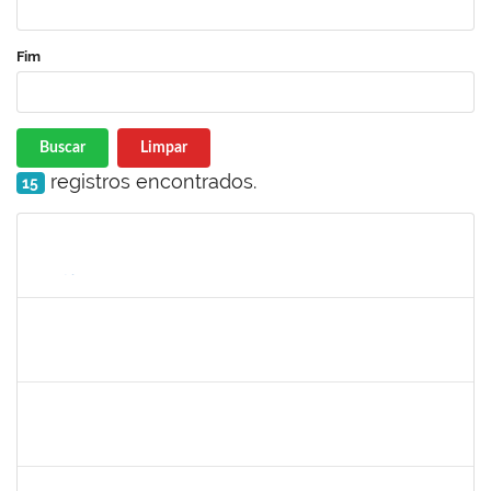
Fim
Buscar
Limpar
registros encontrados.
15
Matrícula
Nome
Cargo
Processo
Início
Fim
Status
1198810
ISABEL CRISTINA FERREIRA DOS REIS
Docente
23007.00016330/2025-08
15/09/2025
12/12/2025
Concluído
2328936
JENILDA BASTOS ALMEIDA PINHEIRO
Técnico
23007.00007283/2025-31
24/11/2025
08/12/2025
Concluído