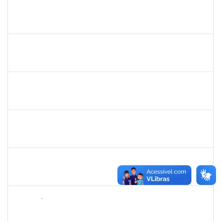
1645758
LUCIA MARIA AQUINO DE QUEIROZ
Docente
23007.00010474/2025-10
02/09/2025
30/11/2025
Concluído
1381835
JULIO ELOISIO BRANDAO DA SILVA
Docente
23007.00008877/2025-61
02/09/2025
30/11/2025
Concluído
1553817
DJANILSON BARBOSA DOS SANTOS
Docente
23007.00010021/2025-19
01/09/2025
29/11/2025
Concluído
1980926
TIAGO SANTANA SANTIAGO
Técnico
23007.00001630/2025-81
01/09/2025
29/11/2025
Concluído
1673939
DIOGO VALENCA DE AZEVEDO COSTA
Docente
23007.00002438/2025-90
25/08/2025
22/11/2025
Concluído
2265449
THIAGO ÍTALO ROCHA DE JESUS
Técnico
23007.00014094/2025-46
05/11/2025
19/11/2025
Concluído