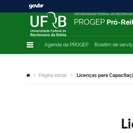
UNIVERSIDADE FEDERAL DO RECÔNCAV
PROGEP
Pró-Rei
Agenda da PROGEP
Boletim de servi
Página inicial
Licenças para Capacitaç
L