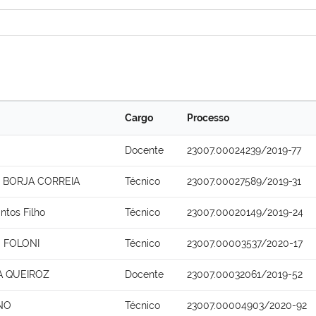
Cargo
Processo
Docente
23007.00024239/2019-77
O BORJA CORREIA
Técnico
23007.00027589/2019-31
antos Filho
Técnico
23007.00020149/2019-24
O FOLONI
Técnico
23007.00003537/2020-17
A QUEIROZ
Docente
23007.00032061/2019-52
NO
Técnico
23007.00004903/2020-92