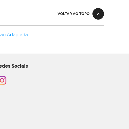
VOLTAR AO TOPO
Não Adaptada
.
edes Sociais