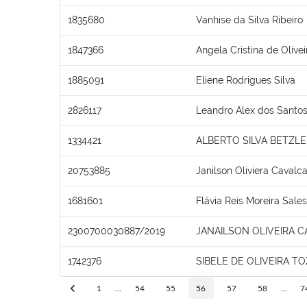
1835680
Vanhise da Silva Ribeiro
1847366
Angela Cristina de Olive
1885091
Eliene Rodrigues Silva
2826117
Leandro Alex dos Santos
1334421
ALBERTO SILVA BETZLE
20753885
Janilson Oliviera Cavalca
1681601
Flávia Reis Moreira Sales
2300700030887/2019
JANAILSON OLIVEIRA C
1742376
SIBELE DE OLIVEIRA T
1
...
54
55
56
57
58
...
7