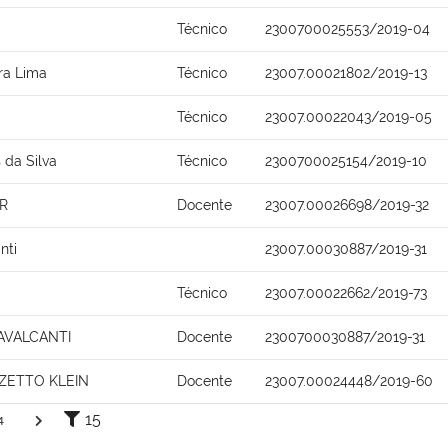
Técnico
2300700025553/2019-04
ira Lima
Técnico
23007.00021802/2019-13
Técnico
23007.00022043/2019-05
 da Silva
Técnico
2300700025154/2019-10
R
Docente
23007.00026698/2019-32
nti
23007.00030887/2019-31
Técnico
23007.00022662/2019-73
AVALCANTI
Docente
2300700030887/2019-31
OZETTO KLEIN
Docente
23007.00024448/2019-60
15
4