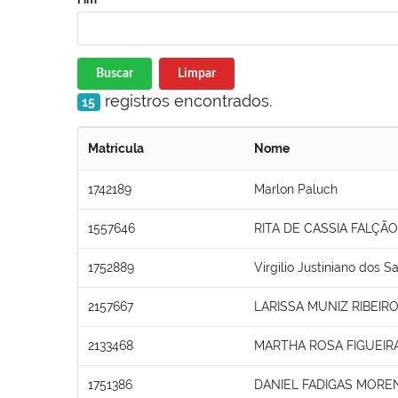
Buscar
Limpar
registros encontrados.
15
Matrícula
Nome
1742189
Marlon Paluch
1557646
RITA DE CASSIA FALÇÃ
1752889
Virgilio Justiniano dos S
2157667
LARISSA MUNIZ RIBEIR
2133468
MARTHA ROSA FIGUEIR
1751386
DANIEL FADIGAS MORE