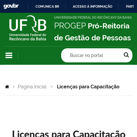
COMUNICA BR
ACESSO À INFORMAÇÃO
PARTI
IR
UNIVERSIDADE FEDERAL DO RECÔNCAVO DA BAHIA
PROGEP
Pró-Reitoria
PARA
O
de Gestão de Pessoas
CONTEÚDO
Buscar no portal
Página inicial
Licenças para Capacitação
Licenças para Capacitação