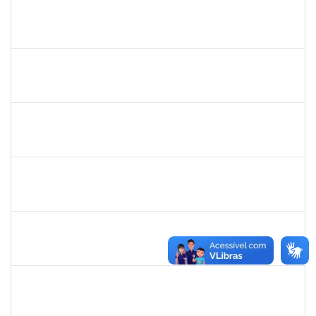
1517602
Fabiana Lopes de Paula
Docente
23007.00015126/2019-39
02/01/2020
01/04/2020
Concluído
1058037
Luisa Maria Conceicao Silva
Técnico
23007.00021485/2019-36
02/01/2020
01/04/2020
Concluído
1759259
Fabiana de Jesus Cerqueira
Técnico
23007.00018040/2019-28
02/01/2020
01/04/2020
Concluído
279671
Maria Bárbara Gonçalves
Técnico
23007.00023936/2019-13
27/02/2020
27/03/2020
Concluído
1754290
Rejane Barbosa Cardoso Passos
Técnico
23007.00022393/2019-61
20/12/2019
19/03/2020
Concluído
2039817
Alan Amorim Pinto
Técnico
23007.00025344/2019-21
17/02/2020
16/03/2020
Concluído