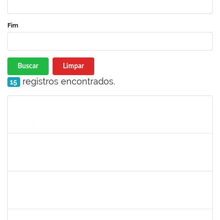
Fim
Buscar
Limpar
registros encontrados.
15
Matrícula
Nome
Cargo
Processo
Início
Fim
Status
1919544
MARIA DAS GRAÇAS MASCARENHAS QUEIROZ
Técnico
23007.00028368/2019-47
02/03/2020
30/04/2020
Concluído
1757769
Hadson de Oliveira Santos
Técnico
23007.00024137/2019-18
31/01/2020
30/04/2020
Concluído