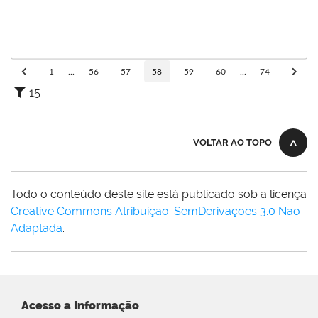
1753216
Acidailza Fernandes Mascarenhas
Técnico
23007.00024428/2019-18
16/12/2019
15/03/2020
Concluído
1
...
56
57
58
59
60
...
74
15
VOLTAR AO TOPO
Todo o conteúdo deste site está publicado sob a licença
Creative Commons Atribuição-SemDerivações 3.0 Não
Adaptada
.
Acesso a Informação