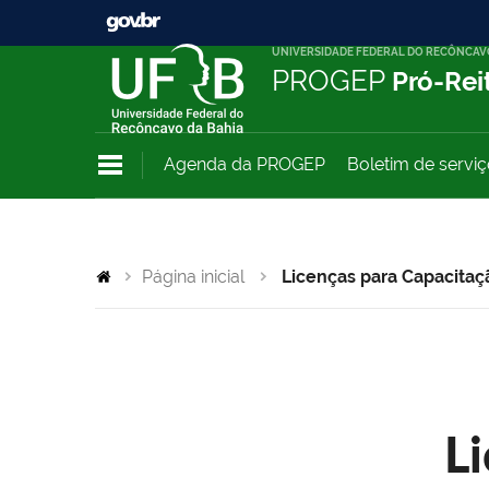
UNIVERSIDADE FEDERAL DO RECÔNCAV
PROGEP
Pró-Rei
Agenda da PROGEP
Boletim de servi
Página inicial
Licenças para Capacitaç
L