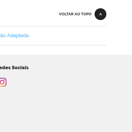
VOLTAR AO TOPO
Não Adaptada
.
edes Sociais