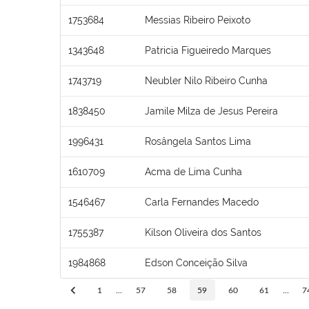
1753684
Messias Ribeiro Peixoto
1343648
Patricia Figueiredo Marques
1743719
Neubler Nilo Ribeiro Cunha
1838450
Jamile Milza de Jesus Pereira
1996431
Rosângela Santos Lima
1610709
Acma de Lima Cunha
1546467
Carla Fernandes Macedo
1755387
Kilson Oliveira dos Santos
1984868
Edson Conceição Silva
1
...
57
58
59
60
61
...
7