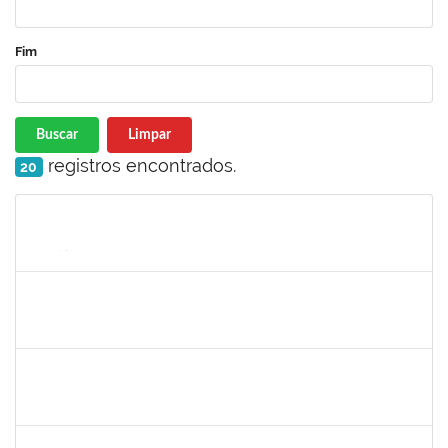
Fim
Buscar
Limpar
registros encontrados.
20
Matrícula
Nome
Cargo
Processo
Início
Fim
Status
1558340
Priscila Carvalho Lopes
Técnico
23007.032350/2018-12
07/01/2019
06/03/2019
Concluído
1132994
JANAINE ZDEBSKI DA SILVA
Docente
23007.00020181/2023-21
04/03/2024
01/06/0202
Concluído