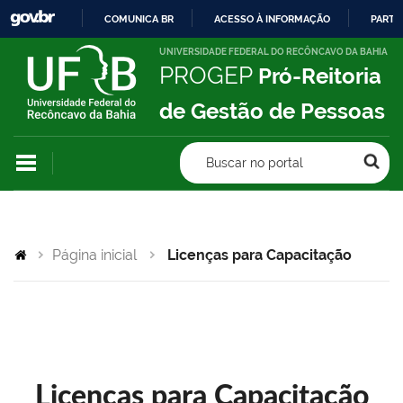
COMUNICA BR
ACESSO À INFORMAÇÃO
PARTI
IR
UNIVERSIDADE FEDERAL DO RECÔNCAVO DA BAHIA
PROGEP
Pró-Reitoria
PARA
O
de Gestão de Pessoas
CONTEÚDO
Buscar no portal
Página inicial
Licenças para Capacitação
Licenças para Capacitação