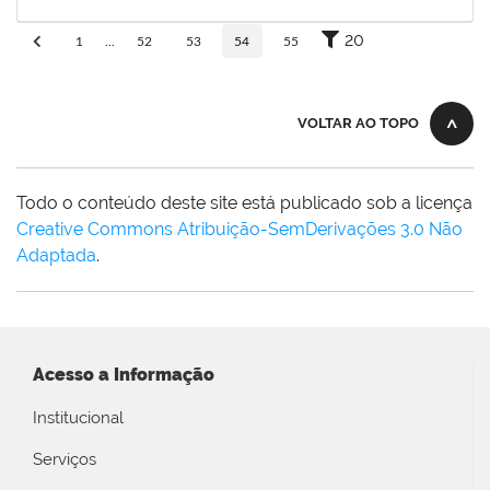
30/11/-0001
Concluído
20
1
...
52
53
54
55
VOLTAR AO TOPO
Todo o conteúdo deste site está publicado sob a licença
Creative Commons Atribuição-SemDerivações 3.0 Não
Adaptada
.
Acesso a Informação
Institucional
Serviços