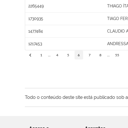
2265449
THIAGO ÍT
1730935
TIAGO FE
1477484
CLAUDIO 
1217453
ANDRESSA
1
...
4
5
6
7
8
...
55
Todo o conteúdo deste site está publicado sob a