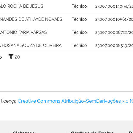
ALO ROCHA DE JESUS
Técnico
23007.00014094/2
RNANDES DE ATHAYDE NOVAES
Técnico
23007.00010561/2
ANTONIO FARIA VARGAS
Técnico
23007.00008722/2
 HOSANA SOUZA DE OLIVEIRA
Técnico
23007.00008513/2
20
 licença
Creative Commons Atribuição-SemDerivações 3.0 