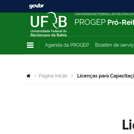
UNIVERSIDADE FEDERAL DO RECÔNCAV
PROGEP
Pró-Rei
Agenda da PROGEP
Boletim de servi
Página inicial
Licenças para Capacitaç
L