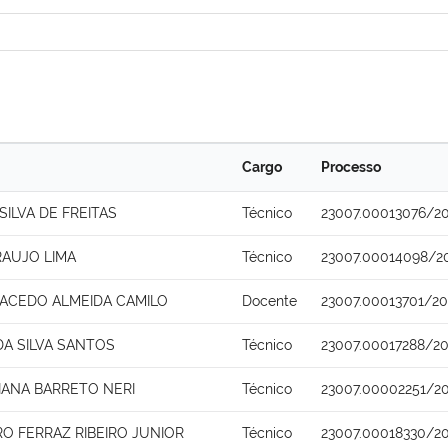
Cargo
Processo
ILVA DE FREITAS
Técnico
23007.00013076/20
RAUJO LIMA
Técnico
23007.00014098/2
MACEDO ALMEIDA CAMILO
Docente
23007.00013701/20
DA SILVA SANTOS
Técnico
23007.00017288/20
IANA BARRETO NERI
Técnico
23007.00002251/2
O FERRAZ RIBEIRO JUNIOR
Técnico
23007.00018330/2