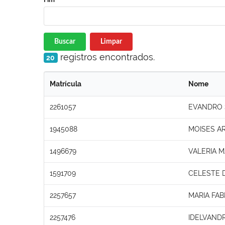
Buscar
Limpar
registros encontrados.
20
Matrícula
Nome
2261057
EVANDRO S
1945088
MOISES A
1496679
VALERIA 
1591709
CELESTE 
2257657
MARIA FAB
2257476
IDELVANDR