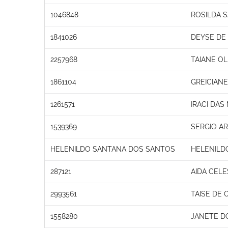
1046848
ROSILDA 
1841026
DEYSE DE
2257968
TAIANE OL
1861104
GREICIAN
1261571
IRACI DAS
1539369
SERGIO A
HELENILDO SANTANA DOS SANTOS
HELENILD
287121
AIDA CELE
2993561
TAISE DE 
1558280
JANETE D