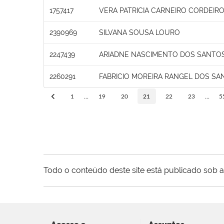
1757417
VERA PATRICIA CARNEIRO CORDEIR
2390969
SILVANA SOUSA LOURO
2247439
ARIADNE NASCIMENTO DOS SANTO
2260291
FABRICIO MOREIRA RANGEL DOS SA
1
...
19
20
21
22
23
...
5
Todo o conteúdo deste site está publicado sob a