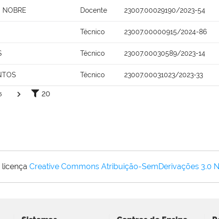
O NOBRE
Docente
23007.00029190/2023-54
Técnico
23007.00000915/2024-86
S
Técnico
23007.00030589/2023-14
NTOS
Técnico
23007.00031023/2023-33
20
5
 licença
Creative Commons Atribuição-SemDerivações 3.0 