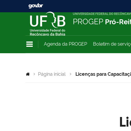
UNIVERSIDADE FEDERAL DO RECÔNCAV
PROGEP
Pró-Rei
Agenda da PROGEP
Boletim de servi
Página inicial
Licenças para Capacitaç
L