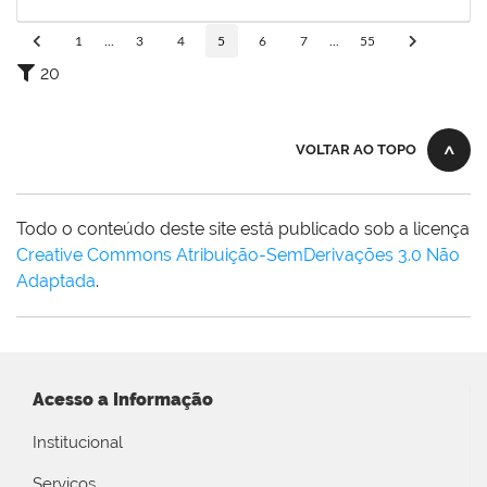
04/11/2025
Concluído
1
...
3
4
5
6
7
...
55
20
VOLTAR AO TOPO
Todo o conteúdo deste site está publicado sob a licença
Creative Commons Atribuição-SemDerivações 3.0 Não
Adaptada
.
Acesso a Informação
Institucional
Serviços