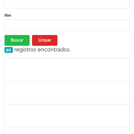
Fim
Buscar
Limpar
registros encontrados.
20
Matrícula
Nome
Cargo
Processo
Início
Fim
Status
1198810
ISABEL CRISTINA FERREIRA DOS REIS
Docente
23007.00016330/2025-08
15/09/2025
12/12/2025
Concluído
2328936
JENILDA BASTOS ALMEIDA PINHEIRO
Técnico
23007.00007283/2025-31
24/11/2025
08/12/2025
Concluído