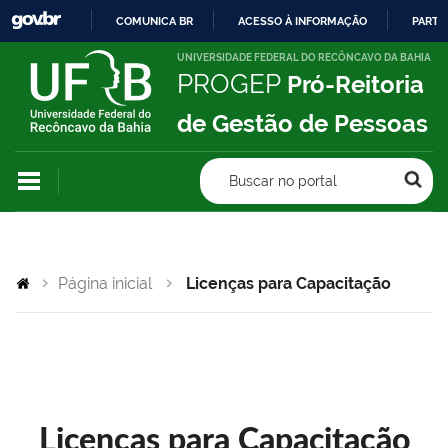
COMUNICA BR
ACESSO À INFORMAÇÃO
PARTI
IR
UNIVERSIDADE FEDERAL DO RECÔNCAVO DA BAHIA
PROGEP
Pró-Reitoria
PARA
O
de Gestão de Pessoas
CONTEÚDO
Buscar no portal
Página inicial
Licenças para Capacitação
Licenças para Capacitação