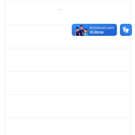
2260005
ESTEFANIA DA CONCEIÇÃO NEVES
Técnico
23007.00013074/2025-38
17/10/2025
15/11/2025
Concluído
1451453
ANGELITA MARIA BOGADO
Docente
23007.00006022/2025-31
18/08/2025
15/11/2025
Concluído
1355180
ANTONIO CARLOS DE ALMEIDA PORTELA
Docente
23007.00013042/2025-29
18/08/2025
15/11/2025
Concluído
1836556
DANIEL TEIXEIRA DE QUADROS
Técnico
23007.00002962/2025-07
11/08/2025
08/11/2025
Concluído
1190254
CAMILA MAIA NOGUEIRA
Técnico
23007.00019162/2025-77
06/10/2025
04/11/2025
Concluído
2257623
SILVANIA CONCEICAO SILVA
Técnico
23007.00004824/2025-76
06/10/2025