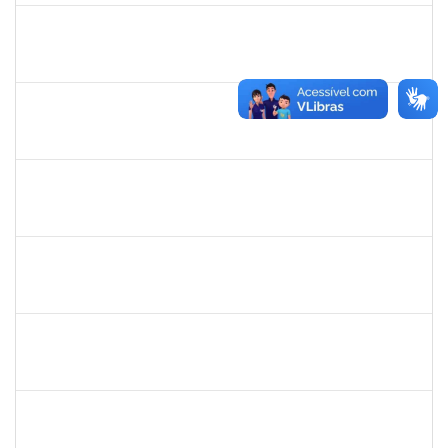
1839639
Antônio José Sales
Técnico
230070026801/2019-64
01/07/2020
30/09/2020
Concluído
1345024
ANA LUCIA MORENO AMOR
Docente
23007.00029680/2019-28
01/07/2020
29/08/2020
Concluído
1878586
Ciro Ribeiro Filadelfo
Técnico
23007.00021795/2019-78
01/07/2020
29/08/2020
Concluído
1847364
Jobson dos Santos Merces
Técnico
2300700028262/2019-96
01/06/2020
29/08/2020
Concluído
1546467
CARLA FERNANDES MACEDO
Docente
23007.00003093/2020-74
08/08/2020
22/08/2020
Concluído
2027532
Daniel Ewerton Santos Brito
Técnico
23007.00031737/2020-70
11/05/2020