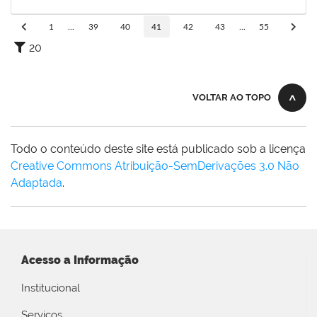
10/08/2020
Concluído
1
...
39
40
41
42
43
...
55
20
VOLTAR AO TOPO
Todo o conteúdo deste site está publicado sob a licença
Creative Commons Atribuição-SemDerivações 3.0 Não
Adaptada
.
Acesso a Informação
Institucional
Serviços