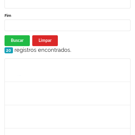
Fim
Buscar
Limpar
registros encontrados.
20
Matrícula
Nome
Cargo
Processo
Início
Fim
Status
1573301
JOMARA SILVA DOS SANTOS SOUZA
Técnico
23007.00018038/2019-82
01/02/2021
02/03/2021
Concluído
1836666
CLAUDIA DE SOUZA SANTOS
Técnico
23007.00018959/2020-44
11/01/2021
09/02/2021
Concluído