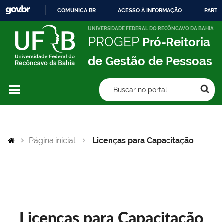
COMUNICA BR
ACESSO À INFORMAÇÃO
PARTI
IR
UNIVERSIDADE FEDERAL DO RECÔNCAVO DA BAHIA
PROGEP
Pró-Reitoria
PARA
O
de Gestão de Pessoas
CONTEÚDO
Buscar no portal
Página inicial
Licenças para Capacitação
Licenças para Capacitação