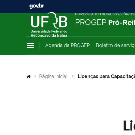
UNIVERSIDADE FEDERAL DO RECÔNCAV
PROGEP
Pró-Rei
Agenda da PROGEP
Boletim de servi
Página inicial
Licenças para Capacitaç
L