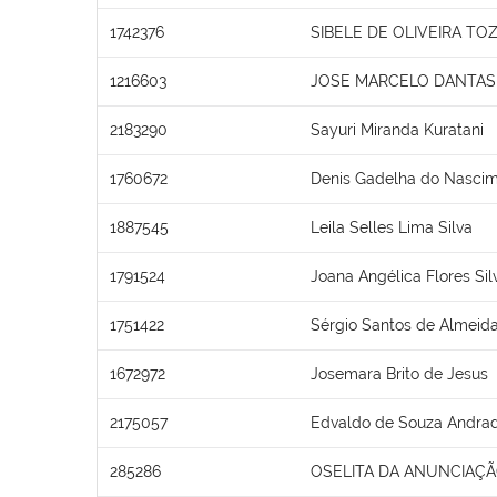
1742376
SIBELE DE OLIVEIRA TO
1216603
JOSE MARCELO DANTAS 
2183290
Sayuri Miranda Kuratani
1760672
Denis Gadelha do Nasci
1887545
Leila Selles Lima Silva
1791524
Joana Angélica Flores Sil
1751422
Sérgio Santos de Almeid
1672972
Josemara Brito de Jesus
2175057
Edvaldo de Souza Andra
285286
OSELITA DA ANUNCIAÇÃ