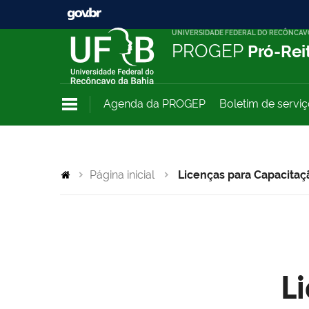
UNIVERSIDADE FEDERAL DO RECÔNCAV
PROGEP
Pró-Rei
Agenda da PROGEP
Boletim de servi
Página inicial
Licenças para Capacitaç
L