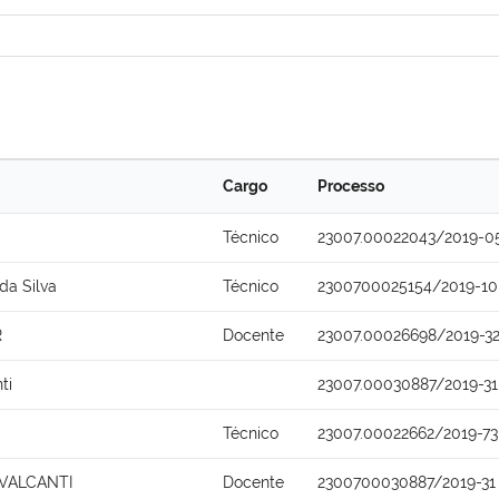
Cargo
Processo
Técnico
23007.00022043/2019-0
da Silva
Técnico
2300700025154/2019-10
R
Docente
23007.00026698/2019-3
ti
23007.00030887/2019-31
Técnico
23007.00022662/2019-73
AVALCANTI
Docente
2300700030887/2019-31