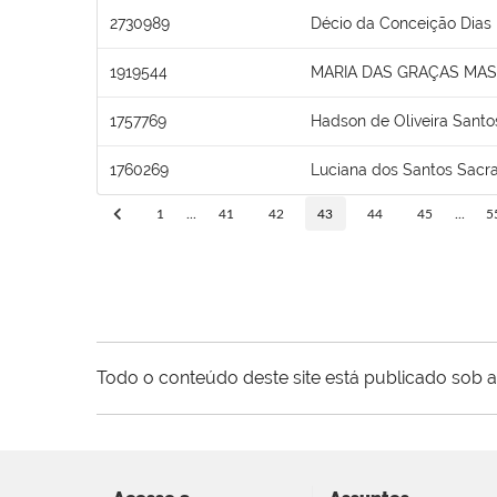
2730989
Décio da Conceição Dias
1919544
MARIA DAS GRAÇAS MA
1757769
Hadson de Oliveira Santo
1760269
Luciana dos Santos Sac
1
...
41
42
43
44
45
...
5
Todo o conteúdo deste site está publicado sob a