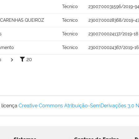
Técnico
23007.00031596/2019-9
SCARENHAS QUEIROZ
Técnico
23007.00028368/2019-4
s
Técnico
23007.00024137/2019-18
ramento
Técnico
23007.00024367/2019-16
20
5
 licença
Creative Commons Atribuição-SemDerivações 3.0 