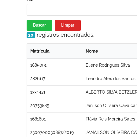
Buscar
Limpar
registros encontrados.
20
Matrícula
Nome
1885091
Eliene Rodrigues Silva
2826117
Leandro Alex dos Santos 
1334421
ALBERTO SILVA BETZLE
20753885
Janilson Oliviera Cavalcan
1681601
Flávia Reis Moreira Sales
2300700030887/2019
JANAILSON OLIVEIRA C