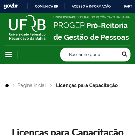
COMUNICA BR
ACESSO À INFORMAÇÃO
PARTI
IR
UNIVERSIDADE FEDERAL DO RECÔNCAVO DA BAHIA
PROGEP
Pró-Reitoria
PARA
O
de Gestão de Pessoas
CONTEÚDO
Buscar no portal
Página inicial
Licenças para Capacitação
Licenças para Capacitação