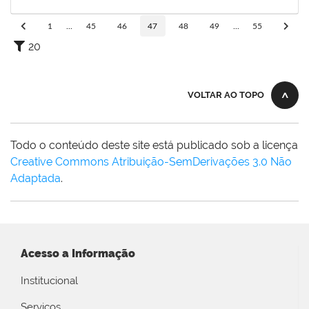
18/11/2019
Concluído
1
...
45
46
47
48
49
...
55
20
VOLTAR AO TOPO
Todo o conteúdo deste site está publicado sob a licença
Creative Commons Atribuição-SemDerivações 3.0 Não
Adaptada
.
Acesso a Informação
Institucional
Serviços