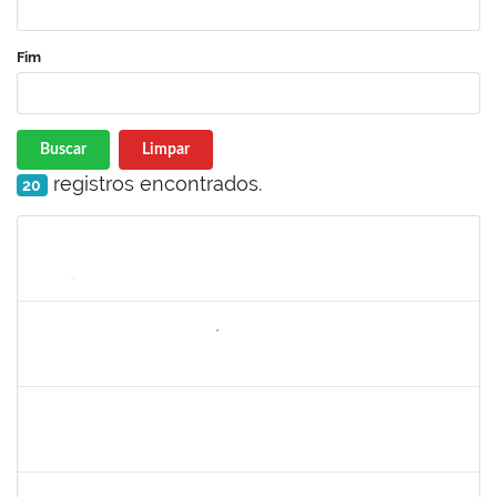
Fim
Buscar
Limpar
registros encontrados.
20
Matrícula
Nome
Cargo
Processo
Início
Fim
Status
1742199
Heleni Duarte Dantas de Ávila
Docente
23007.00016198/2019-98
16/09/2019
15/12/2019
Concluído
1858047
Saint Clair de Castro Batista
Técnico
23007.00019480/2019-45
10/09/2019
09/12/2019
Concluído