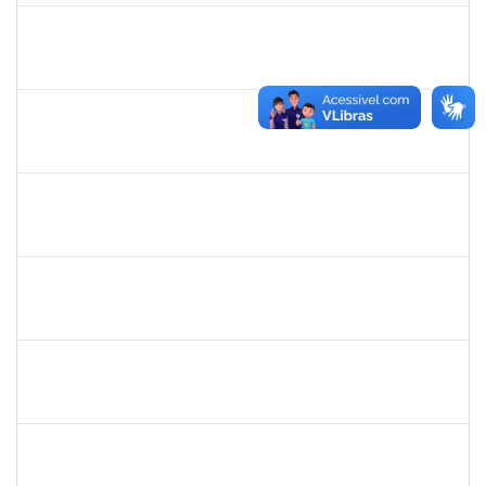
1556997
Rita de Cássia Silva Doria
Docente
23007.00011318/2019-35
01/09/2019
30/11/2019
Concluído
1719181
Rosa Alencar Santana de Almeida
Docente
23007.00012880/2019-56
01/09/2019
30/11/2019
Concluído
1421392
Jose Roberto Santos Sampaio
Docente
23007.00016441/2019-36
01/09/2019
30/11/2019
Concluído
1642532
Rita de Cassia Gomes Barbosa Lima
Docente
23007.00016453/2019-03
20/08/2019
19/11/2019
Concluído
1809432
Sabrina Mara Sant’Anna
Docente
23007.00016193/2019-39
20/08/2019
19/11/2019
Concluído
287123
Pedro dos Santos Nascimento
Técnico
23007.00016663/2019-56
19/08/2019