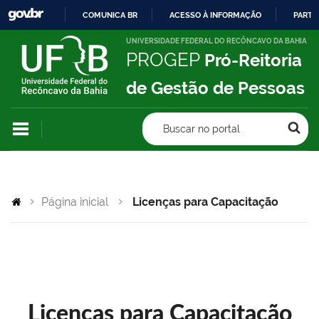
COMUNICA BR
ACESSO À INFORMAÇÃO
PARTI
IR
UNIVERSIDADE FEDERAL DO RECÔNCAVO DA BAHIA
PROGEP
Pró-Reitoria
PARA
O
de Gestão de Pessoas
CONTEÚDO
Buscar no portal
Página inicial
Licenças para Capacitação
Licenças para Capacitação