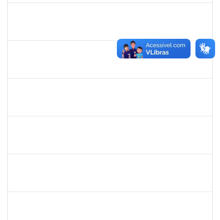
1752965
Danilo Maia de Santana
Técnico
23007.00019971/2019-77
16/09/2019
16/10/2019
Concluído
1559824
Ana Paula Comin
Docente
23007.00011942/2019-65
15/07/2019
14/10/2019
Concluído
285662
Carlos Alfredo Lopes de Carvalho
Docente
23007.00028820/2018-68
16/07/2019
13/10/2019
Concluído
1754538
Antonio Carlos Dias da E. Jr.
Técnico
23007.004267/2019-98
15/07/2019
13/10/2019
Concluído
1093359
Sandra Conceição Peixoto
Técnico
23007.00011334/2019-88
15/07/2019
12/10/2019
Concluído
1837765
Tatiane Dantas Silva
Técnico
23007.00017326/2019-03
12/09/2019