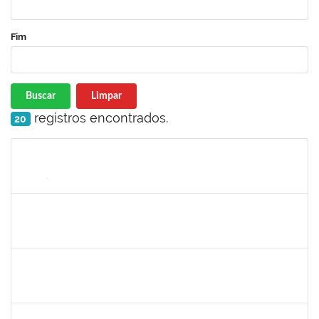
Fim
Buscar
Limpar
registros encontrados.
20
Matrícula
Nome
Cargo
Processo
Início
Fim
Status
1864324
Juliana alves Braga
Técnico
23007.00016262/2019-19
05/08/2019
04/11/2019
Concluído
1753005
Jadmilson da Cruz Dias
Técnico
23007.00001609/2019-84
05/08/2019
02/11/2019
Concluído