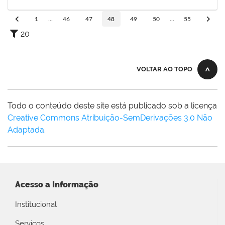
11/10/2019
Concluído
1
...
46
47
48
49
50
...
55
20
VOLTAR AO TOPO
Todo o conteúdo deste site está publicado sob a licença
Creative Commons Atribuição-SemDerivações 3.0 Não
Adaptada
.
Acesso a Informação
Institucional
Serviços