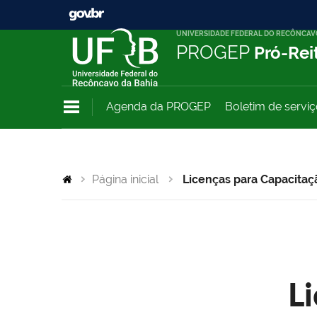
UNIVERSIDADE FEDERAL DO RECÔNCAV
PROGEP
Pró-Rei
Agenda da PROGEP
Boletim de servi
Página inicial
Licenças para Capacitaç
L