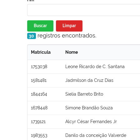
Buscar
Limpar
registros encontrados.
30
Matrícula
Nome
1753038
Leone Ricardo de C. Santana
1581481
Jadmilson da Cruz Dias
1844164
Sielia Barreto Brito
1678448
Simone Brandão Souza
1739121
Alcyr César Fernandes Jr
1983553
Danilo da conceição Valverde