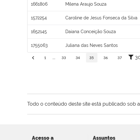
1661806
Milena Araujo Souza
1572254
Caroline de Jesus Fonseca da Silva
1652145
Daiana Conceição Souza
1755063
Juliana das Neves Santos
3
1
...
33
34
35
36
37
Todo o conteúdo deste site está publicado sob a
Acesso a
Assuntos