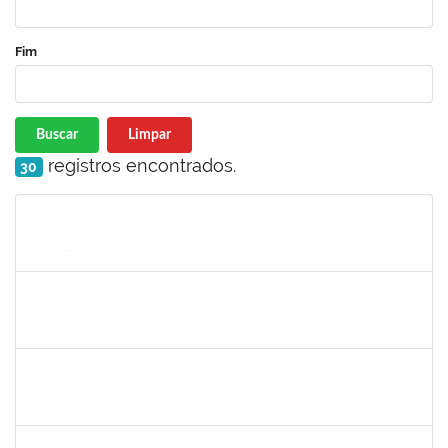
Fim
Buscar
Limpar
registros encontrados.
30
Matrícula
Nome
Cargo
Processo
Início
Fim
Status
1733433
Luana Souza Silveira
Técnico
23007.00000783/2019-76
07/03/2019
06/04/2019
Concluído
1553817
Djanilson Barbosa dos Santos
Docente
23007.002561/2019-85
04/03/2019
05/04/2019
Concluído