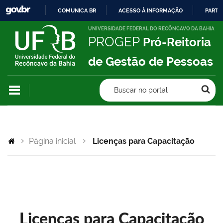
COMUNICA BR
ACESSO À INFORMAÇÃO
PARTI
IR
UNIVERSIDADE FEDERAL DO RECÔNCAVO DA BAHIA
PROGEP
Pró-Reitoria
PARA
O
de Gestão de Pessoas
CONTEÚDO
Buscar no portal
Página inicial
Licenças para Capacitação
Licenças para Capacitação