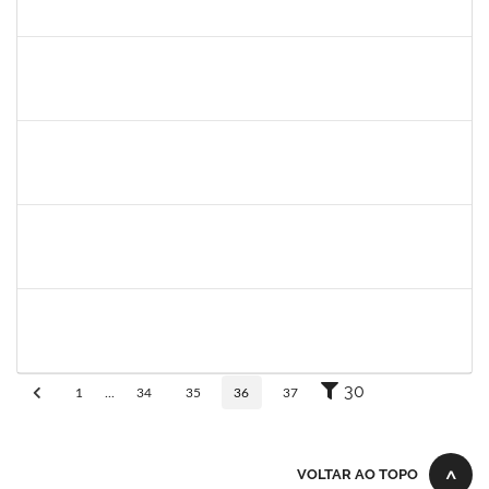
30/11/-0001
30/11/-0001
Concluído
23007.00013255/2024-04
30/11/-0001
30/11/-0001
Concluído
lucilene
30/11/-0001
30/11/-0001
Concluído
sabrina
30/11/-0001
30/11/-0001
Concluído
danilo
30/11/-0001
30/11/-0001
Concluído
30
1
...
34
35
36
37
VOLTAR AO TOPO