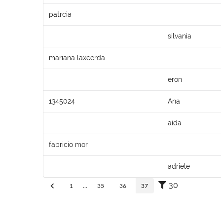
patrcia
silvania
mariana laxcerda
eron
1345024
Ana
aida
fabricio mor
adriele
30
1
...
35
36
37