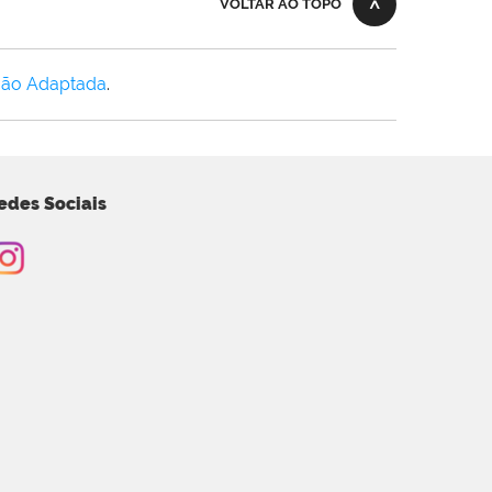
VOLTAR AO TOPO
Não Adaptada
.
edes Sociais