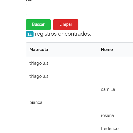
Buscar
Limpar
registros encontrados.
14
Matrícula
Nome
thiago lus
thiago lus
camilla
bianca
rosana
frederico