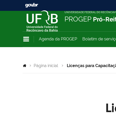
UNIVERSIDADE FEDERAL DO RECÔNCAV
PROGEP
Pró-Rei
Agenda da PROGEP
Boletim de servi
Página inicial
Licenças para Capacitaç
L