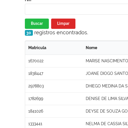
Buscar
Limpar
registros encontrados.
30
Matrícula
Nome
1670022
MARISE NASCIMENTO
1838447
JOANE DIOGO SANTO
2978803
DHIEGO MEDINA DA S
1782699
DENISE DE LIMA SILV
1841026
DEYSE DE SOUZA G
1333441
NELMA DE CASSIA SI