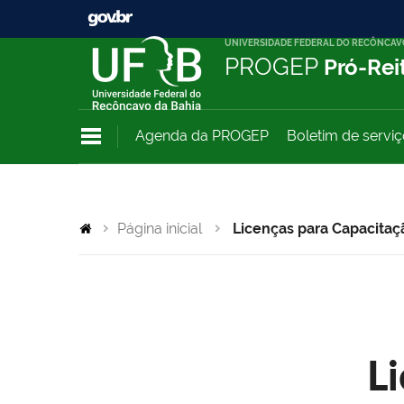
UNIVERSIDADE FEDERAL DO RECÔNCAV
PROGEP
Pró-Rei
Agenda da PROGEP
Boletim de servi
Página inicial
Licenças para Capacitaç
L