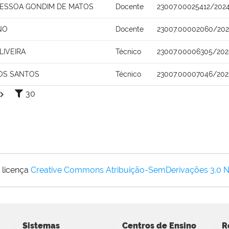
PESSOA GONDIM DE MATOS
Docente
23007.00025412/2024
NO
Docente
23007.00002060/202
LIVEIRA
Técnico
23007.00006305/202
OS SANTOS
Técnico
23007.00007046/202
30
 licença
Creative Commons Atribuição-SemDerivações 3.0 
Sistemas
Centros de Ensino
R