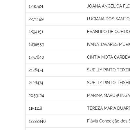
1791524
JOANA ANGELICA FLO
2271499
LUCIANA DOS SANTO
1894151
EVANDRO DE QUEIROZ
1838559
IVANA TAVARES MURI
1757640
CINTIA MOTA CARDE
2126474
SUELLY PINTO TEIXE
2126474
SUELLY PINTO TEIXE
2059124
MARINA MAPURUNGA 
1151118
TEREZA MARIA DUAR
12222940
Flávia Conceição dos 