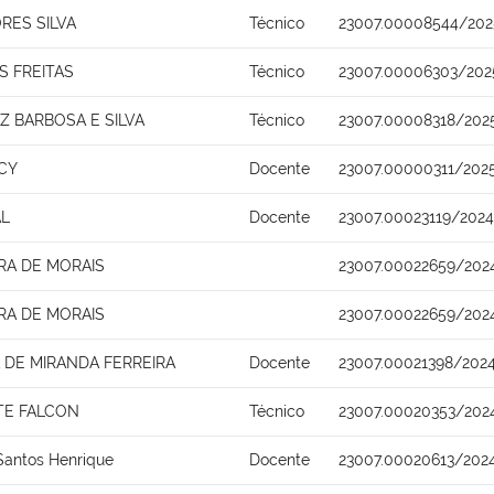
RES SILVA
Técnico
23007.00008544/202
S FREITAS
Técnico
23007.00006303/202
 BARBOSA E SILVA
Técnico
23007.00008318/202
CY
Docente
23007.00000311/202
AL
Docente
23007.00023119/2024
IRA DE MORAIS
23007.00022659/202
IRA DE MORAIS
23007.00022659/202
DE MIRANDA FERREIRA
Docente
23007.00021398/202
TE FALCON
Técnico
23007.00020353/202
Santos Henrique
Docente
23007.00020613/202