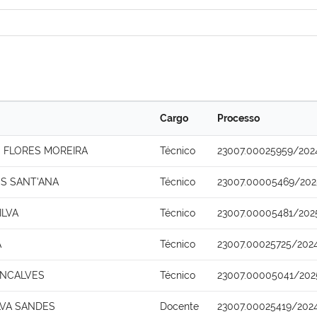
Cargo
Processo
 FLORES MOREIRA
Técnico
23007.00025959/202
S SANT'ANA
Técnico
23007.00005469/202
ILVA
Técnico
23007.00005481/202
A
Técnico
23007.00025725/202
ONCALVES
Técnico
23007.00005041/202
LVA SANDES
Docente
23007.00025419/202