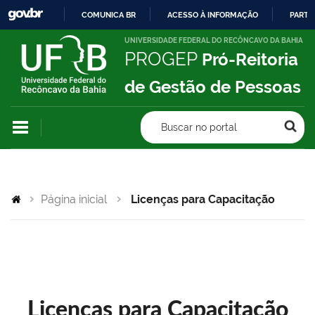
COMUNICA BR
ACESSO À INFORMAÇÃO
PARTI
IR
UNIVERSIDADE FEDERAL DO RECÔNCAVO DA BAHIA
PROGEP
Pró-Reitoria
PARA
O
de Gestão de Pessoas
CONTEÚDO
Buscar no portal
Página inicial
Licenças para Capacitação
Licenças para Capacitação