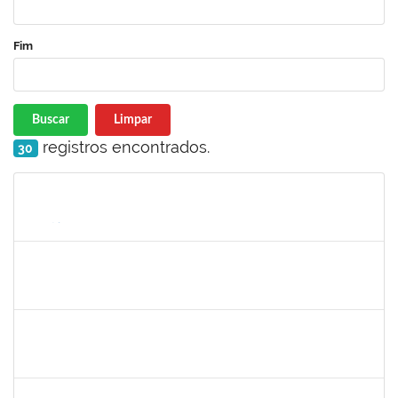
Fim
Buscar
Limpar
registros encontrados.
30
Matrícula
Nome
Cargo
Processo
Início
Fim
Status
1841026
DEYSE DE SOUZA GONCALVES
Técnico
23007.00005041/2025-37
01/06/2025
30/06/2025
Concluído
1333441
NELMA DE CASSIA SILVA SANDES
Docente
23007.00025419/2024-18
31/05/2025
28/06/2025
Concluído