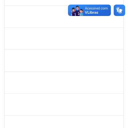
07/06/2025
Concluído
1151118
TEREZA MARIA DUARTE FALCON
Técnico
23007.00020353/2024-30
10/03/2025
07/06/2025
Concluído
12222940
Flávia Conceição dos Santos Henrique
Docente
23007.00020613/2024-91
10/03/2025
07/06/2025
Concluído
1626838
MARCOS OLEGARIO PESSOA GONDIM DE MATOS
Docente
23007.00025412/2024-13
10/03/2025
07/06/2025
Concluído
1646958
SILVANA BATISTA GAINO
Docente
23007.00002060/2025-14
10/03/2025
07/06/2025
Concluído
2323921
ALINE BARBOSA DE OLIVEIRA
Técnico
23007.00006305/2025-53
05/05/2025
05/06/2025
Concluído
1046848
ROSILDA SANTANA DOS SANTOS
Técnico