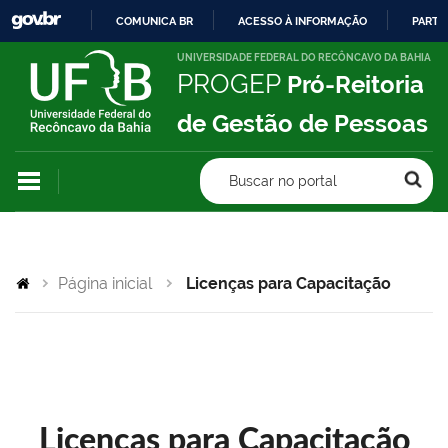
COMUNICA BR
ACESSO À INFORMAÇÃO
PARTI
IR
UNIVERSIDADE FEDERAL DO RECÔNCAVO DA BAHIA
PROGEP
Pró-Reitoria
PARA
O
de Gestão de Pessoas
CONTEÚDO
Buscar no portal
Página inicial
Licenças para Capacitação
Licenças para Capacitação