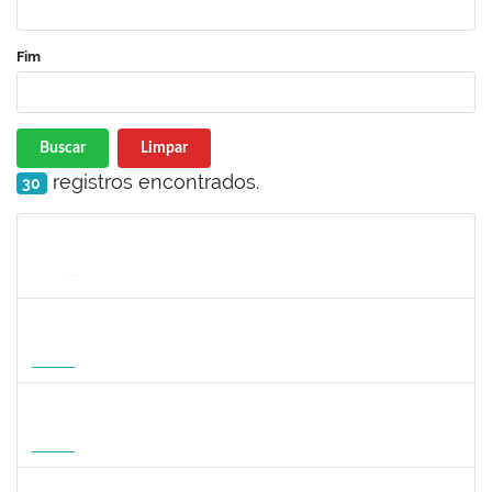
Fim
Buscar
Limpar
registros encontrados.
30
Matrícula
Nome
Cargo
Processo
Início
Fim
Status
1568651
DORIS FIRMINO RABELO
Docente
23007.00005239/2026-23
17/08/2026
14/11/2026
Futuro
1295826
PAULA HAYASI PINHO
Docente
23007.00008193/2026-96
15/08/2026
12/11/2026
Futuro