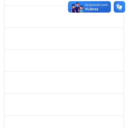
30/05/2026
Concluído
1446308
DANILO MARQUES SCALDAFERRI
Docente
23007.00026682/2025-58
01/03/2026
29/05/2026
Concluído
1153042
GUILHERME MOREIRA FERNANDES
Docente
23007.00028901/2025-91
01/03/2026
29/05/2026
Concluído
1718454
REGINA MARQUES DE SOUZA
Docente
23007.00000959/2026-56
01/03/2026
29/05/2026
Concluído
1630771
WALTER DA SILVA FRAGA FILHO
Docente
23007.00024743/2025-31
01/03/2026
29/05/2026
Concluído
1123222
IGOR SANTOS AMARAL
Docente
23007.00000128/2026-86
01/03/2026
29/05/2026
Concluído
1651179
JUCILEIDE FERREIRA DO NASCIMENTO
Docente