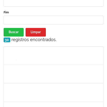
Fim
Buscar
Limpar
registros encontrados.
30
Matrícula
Nome
Cargo
Processo
Início
Fim
Status
2654423
CRISTIANE SILVA AGUIAR
Docente
23007.00023209/2022-39
01/02/2023
02/03/2023
Concluído
1996452
ESTEVA DOS SANTOS FREITAS
Técnico
23007.00024211/2022-48
01/12/2022
01/03/2023
Concluído