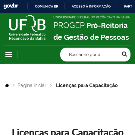
COMUNICA BR
ACESSO À INFORMAÇÃO
PARTI
IR
UNIVERSIDADE FEDERAL DO RECÔNCAVO DA BAHIA
PROGEP
Pró-Reitoria
PARA
O
de Gestão de Pessoas
CONTEÚDO
Buscar no portal
Página inicial
Licenças para Capacitação
Licenças para Capacitação