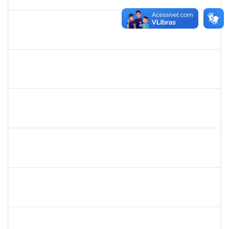
16/01/2023
Concluído
1277688
SILAS FERREIRA ALVES
Técnico
23007.00028353/2022-55
02/01/2023
16/01/2023
Concluído
1727482
KILDER LEITE RIBEIRO
Docente
23007.00020428/2023-45
15/10/2023
12/01/2023
Concluído
1673759
SAFIRA GUIMARAES NOGUEIRA
Técnico
23007.00026250/2022-91
12/12/2022
10/01/2023
Concluído
2265938
VICENTE REIS DE SOUZA FARIAS
Docente
23007.00015182/2022-70
05/10/2022
31/12/2022
Concluído
1885084
CARLIENE SOUSA DE JESUS
Técnico
23007.00020745/2022-25
03/10/2022
31/12/2022
Concluído
1760922
JUCELIA OLIVEIRA SANTOS
Técnico