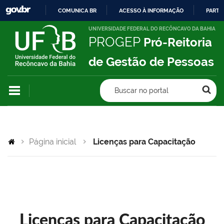
COMUNICA BR
ACESSO À INFORMAÇÃO
PARTI
IR
UNIVERSIDADE FEDERAL DO RECÔNCAVO DA BAHIA
PROGEP
Pró-Reitoria
PARA
O
de Gestão de Pessoas
CONTEÚDO
Buscar no portal
Página inicial
Licenças para Capacitação
Licenças para Capacitação