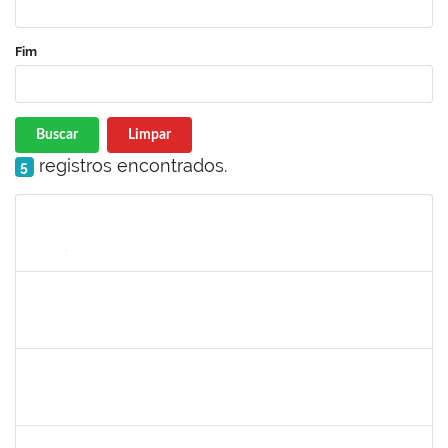
Fim
Buscar
Limpar
registros encontrados.
5
Matrícula
Nome
Cargo
Processo
Início
Fim
Status
1258666
RITTA MARIA MORAIS CORREIA MOTA
Técnico
23007.00005706/2025-27
26/05/2025
20/06/2025
Concluído
1217453
ANDRESSA HOSANA SOUZA DE OLIVEIRA
Técnico
23007.00008513/2025-92
04/06/2025
18/06/2025
Concluído