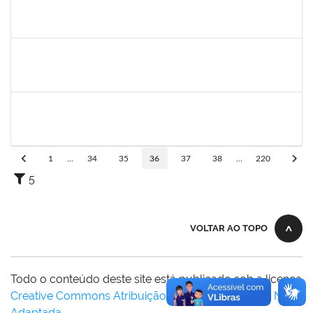
1756626
DEISE DA SILVA DOS SANTOS
Técnico
23007.00001671/2025-41
26/05/2025
18/06/2025
Concluído
1870820
CAROLINE SANTIAGO BARBOSA SOUZA
Técnico
23007.00000881/2025-31
05/05/2025
18/06/2025
Concluído
2261493
LEANDRO MACIEL LOPES
Técnico
23007.00003021/2025-63
19/05/2025
17/06/2025
Concluído
1
...
34
35
36
37
38
...
220
5
VOLTAR AO TOPO
Todo o conteúdo deste site está publicado sob a licença
Creative Commons Atribuição-SemDerivações 3.0 Não
Adaptada
.