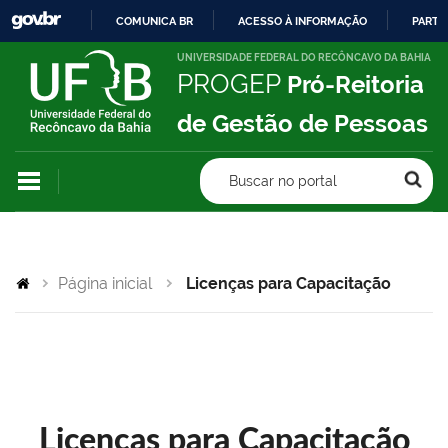
COMUNICA BR
ACESSO À INFORMAÇÃO
PARTI
IR
UNIVERSIDADE FEDERAL DO RECÔNCAVO DA BAHIA
PROGEP
Pró-Reitoria
PARA
O
de Gestão de Pessoas
CONTEÚDO
Buscar no portal
Página inicial
Licenças para Capacitação
Licenças para Capacitação