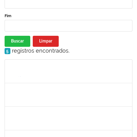
Fim
Buscar
Limpar
registros encontrados.
5
Matrícula
Nome
Cargo
Processo
Início
Fim
Status
1151118
TEREZA MARIA DUARTE FALCON
Técnico
23007.00020353/2024-30
10/03/2025
07/06/2025
Concluído
12222940
Flávia Conceição dos Santos Henrique
Docente
23007.00020613/2024-91
10/03/2025
07/06/2025
Concluído