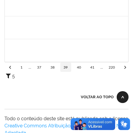
1626838
MARCOS OLEGARIO PESSOA GONDIM DE MATOS
Docente
23007.00025412/2024-13
10/03/2025
07/06/2025
Concluído
1646958
SILVANA BATISTA GAINO
Docente
23007.00002060/2025-14
10/03/2025
07/06/2025
Concluído
2323921
ALINE BARBOSA DE OLIVEIRA
Técnico
23007.00006305/2025-53
05/05/2025
05/06/2025
Concluído
1
...
37
38
39
40
41
...
220
5
VOLTAR AO TOPO
Todo o conteúdo deste site está publicado sob a licença
Creative Commons Atribuição-SemDerivações 3.0 Não
Adaptada
.