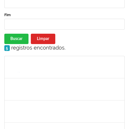
Fim
Buscar
Limpar
registros encontrados.
5
Matrícula
Nome
Cargo
Processo
Início
Fim
Status
1551103
GABRIELE GROSSI
Docente
23007.00013131/2024-54
05/10/2024
31/12/2024
Concluído
1530215
WARLEY RIBEIRO DIAS
Técnico
23007.00029206/2023-10
01/12/2024
30/12/2024
Concluído