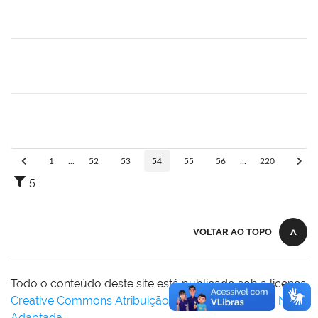
1466165
ROBERVAL PASSOS DE OLIVEIRA
Docente
23007.00013216/2024-87
07/10/2024
30/12/2024
Concluído
2944445
JAMILLE SAMPAIO BERHENDS
Técnico
23007.00013391/2024-18
02/10/2024
29/12/2024
Concluído
1743268
MARCIA DA SILVA CLEMENTE
Docente
23007.00012578/2024-47
01/10/2024
29/12/2024
Concluído
1
...
52
53
54
55
56
...
220
5
VOLTAR AO TOPO
Todo o conteúdo deste site está publicado sob a licença
Creative Commons Atribuição-SemDerivações 3.0 Não
Adaptada
.