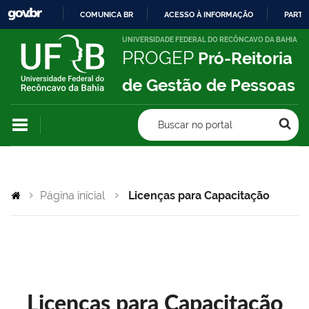
COMUNICA BR
ACESSO À INFORMAÇÃO
PARTI
IR
UNIVERSIDADE FEDERAL DO RECÔNCAVO DA BAHIA
PROGEP
Pró-Reitoria
PARA
O
de Gestão de Pessoas
CONTEÚDO
Buscar no portal
Página inicial
Licenças para Capacitação
Licenças para Capacitação