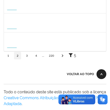
1822447
LUCAS AMARAL MARTINS
Técnico
23007.00010952/2026-02
14/09/2026
12/12/2026
Futuro
1822447
LUCAS AMARAL MARTINS
Técnico
23007.00010952/2026-02
14/09/2026
12/12/2026
Futuro
1757841
DEBORA ALVES FEITOSA
Docente
23007.00008581/2026-96
10/09/2026
08/12/2026
Futuro
5
1
2
3
4
...
220
VOLTAR AO TOPO
Todo o conteúdo deste site está publicado sob a licença
Creative Commons Atribuição-SemDerivações 3.0 Não
Adaptada
.