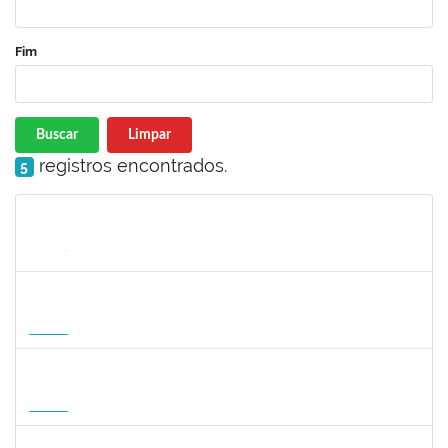
Fim
Buscar
Limpar
registros encontrados.
5
Matrícula
Nome
Cargo
Processo
Início
Fim
Status
1465273
PEDRO AUGUSTO PESSOA LEPIKSON
Docente
23007.00013221/2026-43
16/09/2026
14/12/2026
Futuro
3145188
JESUS CARLOS DELGADO GARCIA
Docente
23007.00004358/2026-45
15/09/2026
13/12/2026
Futuro