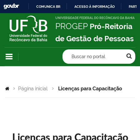
COMUNICA BR
ACESSO À INFORMAÇÃO
PARTI
IR
UNIVERSIDADE FEDERAL DO RECÔNCAVO DA BAHIA
PROGEP
Pró-Reitoria
PARA
O
de Gestão de Pessoas
CONTEÚDO
Buscar no portal
Página inicial
Licenças para Capacitação
Licenças para Capacitação