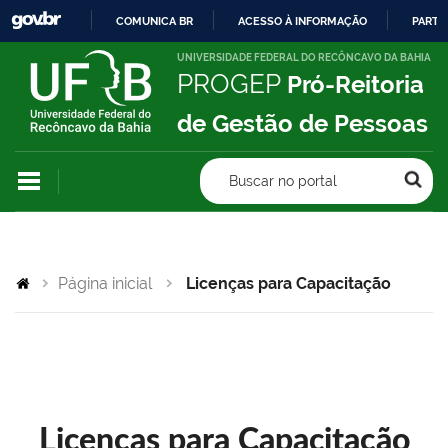
COMUNICA BR
ACESSO À INFORMAÇÃO
PARTI
IR
UNIVERSIDADE FEDERAL DO RECÔNCAVO DA BAHIA
PROGEP
Pró-Reitoria
PARA
O
de Gestão de Pessoas
CONTEÚDO
Buscar no portal
Página inicial
Licenças para Capacitação
Licenças para Capacitação