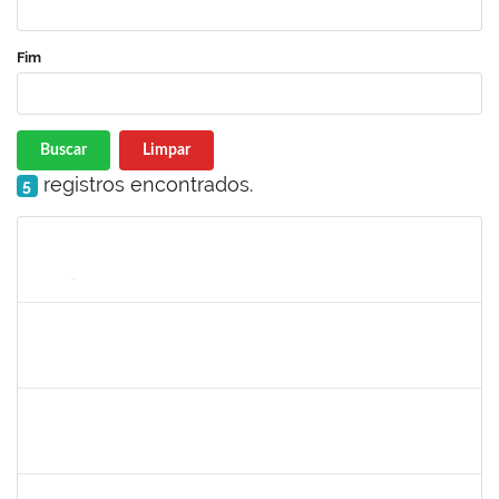
Fim
Buscar
Limpar
registros encontrados.
5
Matrícula
Nome
Cargo
Processo
Início
Fim
Status
1770887
DEIVID RODRIGUES DE JESUS
Técnico
23007.00031590/2019-62
01/04/2020
30/06/2020
Concluído
2157022
Romualdo André da Costa
Técnico
23007.00026169/2019-56
04/05/2020
26/06/2020
Concluído