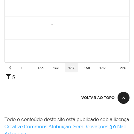
1742189
Marlon Paluch
Docente
23007.00024239/2019-77
25/03/2020
24/06/2020
Concluído
1557646
RITA DE CASSIA FALÇÃO BORJA CORREIA
Técnico
23007.00027589/2019-31
09/06/2020
23/06/2020
Concluído
1752889
Virgilio Justiniano dos Santos Filho
Técnico
23007.00020149/2019-24
25/05/2020
23/06/2020
Concluído
1
...
165
166
167
168
169
...
220
5
VOLTAR AO TOPO
Todo o conteúdo deste site está publicado sob a licença
Creative Commons Atribuição-SemDerivações 3.0 Não
Adaptada
.