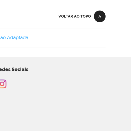
VOLTAR AO TOPO
Não Adaptada
.
edes Sociais