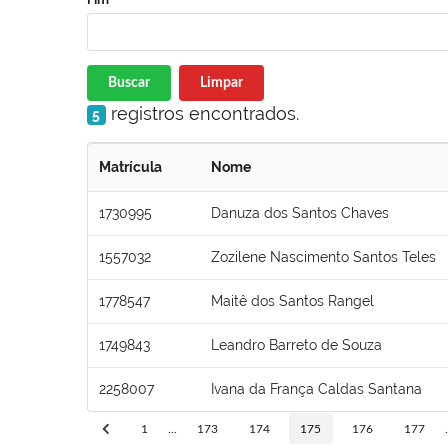
Buscar
Limpar
registros encontrados.
5
Matrícula
Nome
1730995
Danuza dos Santos Chaves
1557032
Zozilene Nascimento Santos Teles
1778547
Maitê dos Santos Rangel
1749843
Leandro Barreto de Souza
2258007
Ivana da França Caldas Santana
1
...
173
174
175
176
177
.