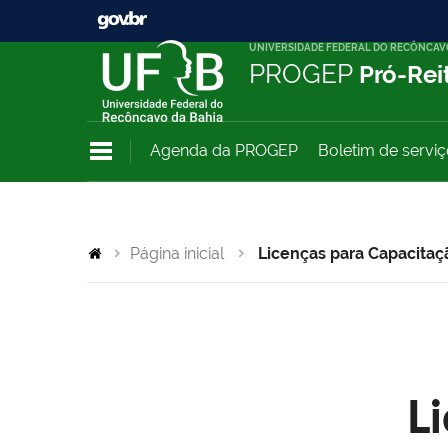
UNIVERSIDADE FEDERAL DO RECÔNCAV
PROGEP
Pró-Rei
Agenda da PROGEP
Boletim de servi
Página inicial
Licenças para Capacitaç
L