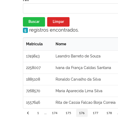
Buscar
Limpar
registros encontrados.
5
Matrícula
Nome
1749843
Leandro Barreto de Souza
2258007
Ivana da França Caldas Santana
1885108
Ronaldo Carvalho da Silva
7268570
Maria Aparecida Lima Silva
1557646
Rita de Cassia Falcao Borja Correia
1
...
174
175
176
177
178
.