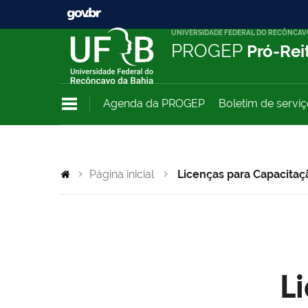
UNIVERSIDADE FEDERAL DO RECÔNCAV
PROGEP
Pró-Rei
Agenda da PROGEP
Boletim de servi
Página inicial
Licenças para Capacitaç
L