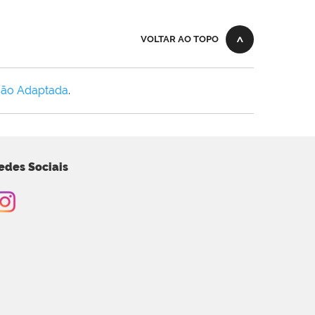
VOLTAR AO TOPO
Não Adaptada
.
edes Sociais