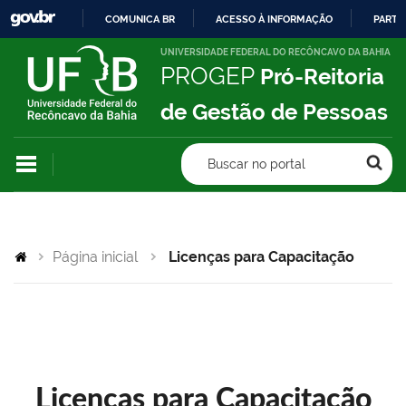
COMUNICA BR
ACESSO À INFORMAÇÃO
PARTI
IR
UNIVERSIDADE FEDERAL DO RECÔNCAVO DA BAHIA
PROGEP
Pró-Reitoria
PARA
O
de Gestão de Pessoas
CONTEÚDO
Buscar no portal
Página inicial
Licenças para Capacitação
Licenças para Capacitação