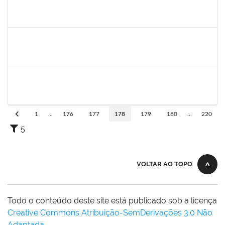
1610709
Acma de Lima Cunha
Técnico
23007.00025543/2019-80
20/01/2020
18/02/2020
Concluído
1546467
Carla Fernandes Macedo
Docente
23007.00025271/2019-52
03/02/2020
17/02/2020
Concluído
1755387
Kilson Oliveira dos Santos
Técnico
23007.00011665/2019-75
18/11/2019
17/02/2020
Concluído
1
...
176
177
178
179
180
...
220
5
VOLTAR AO TOPO
Todo o conteúdo deste site está publicado sob a licença
Creative Commons Atribuição-SemDerivações 3.0 Não
Adaptada
.