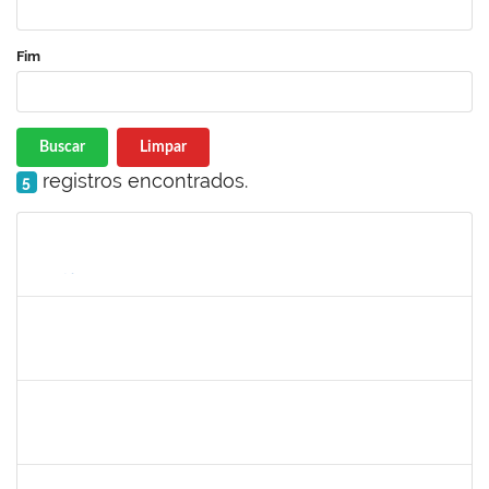
Fim
Buscar
Limpar
registros encontrados.
5
Matrícula
Nome
Cargo
Processo
Início
Fim
Status
1838450
Jamile Milza de Jesus Pereira
Técnico
23007.00023812/2019-63
23/01/2020
21/02/2020
Concluído
1996431
Rosângela Santos Lima
Técnico
23007.00023830/2019-62
23/01/2020
21/02/2020
Concluído