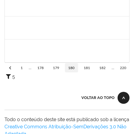
1878586
Ciro Ribeiro Filadelfo
Técnico
23007.00021795/2019-78
02/01/2020
31/01/2020
Concluído
1752810
Shirley Guimarães Araújo
Técnico
23007.00023790/2019-75
02/01/2020
31/01/2020
Concluído
1753693
Sabrina Carvalho Machado
Técnico
23007.00025425/2019--25
02/01/2020
31/01/2020
Concluído
1
...
178
179
180
181
182
...
220
5
VOLTAR AO TOPO
Todo o conteúdo deste site está publicado sob a licença
Creative Commons Atribuição-SemDerivações 3.0 Não
Adaptada
.