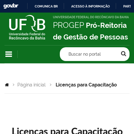
COMUNICA BR
ACESSO À INFORMAÇÃO
PARTI
IR
UNIVERSIDADE FEDERAL DO RECÔNCAVO DA BAHIA
PROGEP
Pró-Reitoria
PARA
O
de Gestão de Pessoas
CONTEÚDO
Buscar no portal
Página inicial
Licenças para Capacitação
Licenças para Capacitação