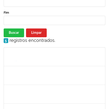
Fim
Buscar
Limpar
registros encontrados.
5
Matrícula
Nome
Cargo
Processo
Início
Fim
Status
1887545
Carolina Yamamoto Santos Martins
Docente
23007.00022218/2019-33
02/12/2019
01/02/2020
Concluído
1874527
Roque Antonio Menezes Santos
Técnico
23007.00022415/2019-49
06/01/2020
31/01/2020
Concluído