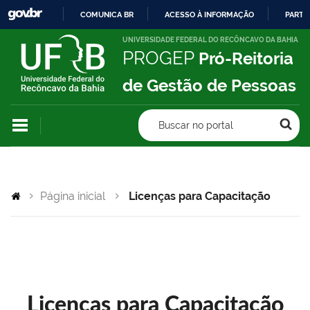
COMUNICA BR
ACESSO À INFORMAÇÃO
PARTI
IR
UNIVERSIDADE FEDERAL DO RECÔNCAVO DA BAHIA
PROGEP
Pró-Reitoria
PARA
O
de Gestão de Pessoas
CONTEÚDO
Buscar no portal
Página inicial
Licenças para Capacitação
Licenças para Capacitação