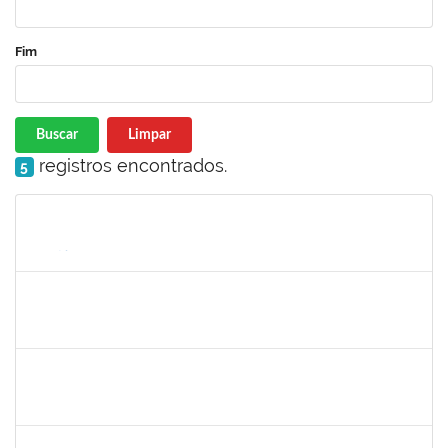
Fim
Buscar
Limpar
registros encontrados.
5
Matrícula
Nome
Cargo
Processo
Início
Fim
Status
1715969
Patricia Veiga Nascimento
Docente
23007.00013484/2019-44
29/06/2019
27/09/2019
Concluído
1561837
Susana Couto Pimentel
Docente
23007.000013192/019-71
29/07/2019
26/09/2019
Concluído