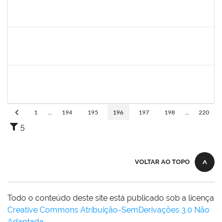
2031847
Danilo Andrade de Matos
Técnico
23007.00017358/2019-12
19/08/2019
18/09/2019
Concluído
1760580
Cristiane Nunes
Técnico
23007.00015943/2019-96
19/07/2019
16/09/2019
Concluído
1635765
Urbanir Santana Rodrigues
Docente
23007.00014188/2019-48
18/07/2019
16/09/2019
Concluído
1
...
194
195
196
197
198
...
220
5
VOLTAR AO TOPO
Todo o conteúdo deste site está publicado sob a licença
Creative Commons Atribuição-SemDerivações 3.0 Não
Adaptada
.