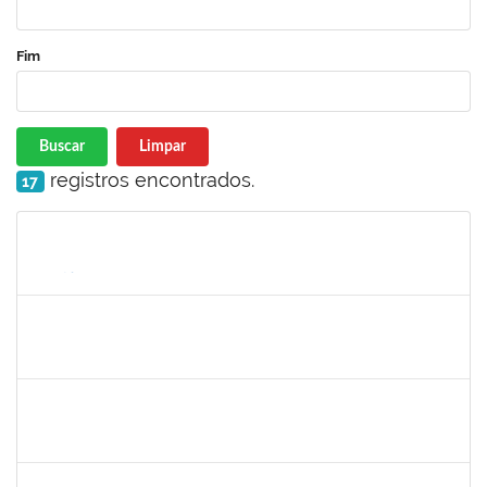
Fim
Buscar
Limpar
registros encontrados.
17
Matrícula
Nome
Cargo
Processo
Início
Fim
Status
lucilene
30/11/-0001
30/11/-0001
Concluído
sabrina
30/11/-0001
30/11/-0001
Concluído