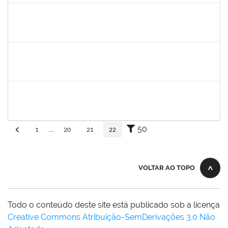
aida
30/11/-0001
30/11/-0001
Concluído
fabricio mor
30/11/-0001
30/11/-0001
Concluído
adriele
30/11/-0001
30/11/-0001
Concluído
50
1
...
20
21
22
VOLTAR AO TOPO
Todo o conteúdo deste site está publicado sob a licença
Creative Commons Atribuição-SemDerivações 3.0 Não