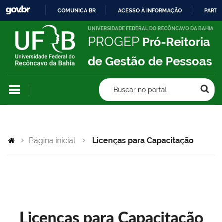
COMUNICA BR
ACESSO À INFORMAÇÃO
PARTI
IR
UNIVERSIDADE FEDERAL DO RECÔNCAVO DA BAHIA
PROGEP
Pró-Reitoria
PARA
O
de Gestão de Pessoas
CONTEÚDO
Buscar no portal
Página inicial
Licenças para Capacitação
Licenças para Capacitação