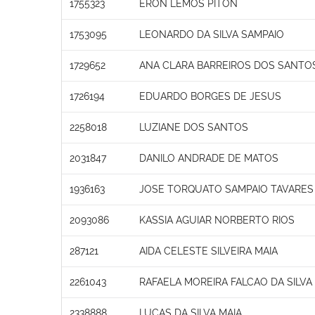
1755323
ERON LEMOS PITON
1753095
LEONARDO DA SILVA SAMPAIO
1729652
ANA CLARA BARREIROS DOS SANTO
1726194
EDUARDO BORGES DE JESUS
2258018
LUZIANE DOS SANTOS
2031847
DANILO ANDRADE DE MATOS
1936163
JOSE TORQUATO SAMPAIO TAVARES
2093086
KASSIA AGUIAR NORBERTO RIOS
287121
AIDA CELESTE SILVEIRA MAIA
2261043
RAFAELA MOREIRA FALCAO DA SILVA
2338888
LUCAS DA SILVA MAIA