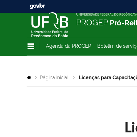
UNIVERSIDADE FEDERAL DO RECÔNCAV
PROGEP
Pró-Rei
Agenda da PROGEP
Boletim de servi
Página inicial
Licenças para Capacitaç
L