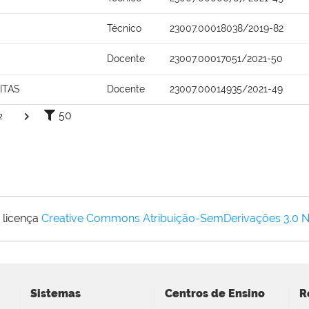
Técnico
23007.00018038/2019-82
Docente
23007.00017051/2021-50
ITAS
Docente
23007.00014935/2021-49
50
2
 licença
Creative Commons Atribuição-SemDerivações 3.0 
Sistemas
Centros de Ensino
R