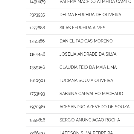
1496679
VALERIA MACEDO ALMEIDA CAMILO
2323935
DELMA FERREIRA DE OLIVEIRA
1277688
SILAS FERREIRA ALVES
1751386
DANIEL FADIGAS MORENO
1154456
JOSELIA ANDRADE DA SILVA
1359156
CLAUDIA FEIO DA MAIA LIMA
1610901
LUCIANA SOUZA OLIVEIRA
1753693
SABRINA CARVALHO MACHADO
1970981
AGESANDRO AZEVEDO DE SOUZA
1559816
SERGIO ANUNCIACAO ROCHA
2266437
LAEDSON SILVA PEDREIRA