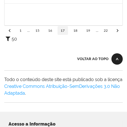
Concluído
1735813
Marcel Teles de Oliveira Pedreira
Técnico
23007.00015326/2019-71
02/12/2019
01/03/2020
Concluído
1
...
15
16
17
18
19
...
22
50
VOLTAR AO TOPO
Todo o conteúdo deste site está publicado sob a licença
Creative Commons Atribuição-SemDerivações 3.0 Não
Adaptada
.
Acesso a Informação