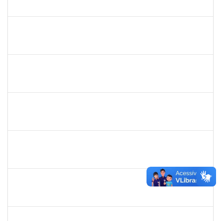
23007.00028368/2019-47
02/03/2020
30/04/2020
Concluído
1757769
Hadson de Oliveira Santos
Técnico
23007.00024137/2019-18
31/01/2020
30/04/2020
Concluído
1760269
Luciana dos Santos Sacramento
Técnico
23007.00024367/2019-16
31/01/2020
30/04/2020
Concluído
1760968
Valdir Leanderson Cirqueira de Oliveira
Técnico
23007.00026930/2019-73
31/01/2020
30/04/2020
Concluído
1616198
Nadja Antonia Coelho dos Santos
Técnico
23007.00019147/2019-15
13/01/2020
11/04/2020
Concluído
1345024
Ana Lúcia Moreno Amor
Docente
23007.00029680/2019-28
09/03/2020
08/04/2020
Concluído
1690372