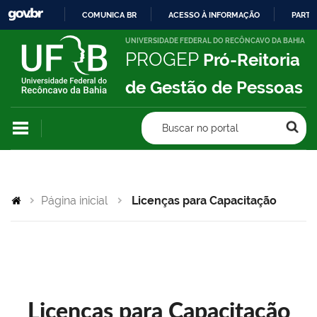
COMUNICA BR
ACESSO À INFORMAÇÃO
PARTI
IR
UNIVERSIDADE FEDERAL DO RECÔNCAVO DA BAHIA
PROGEP
Pró-Reitoria
PARA
O
de Gestão de Pessoas
CONTEÚDO
Buscar no portal
Página inicial
Licenças para Capacitação
Licenças para Capacitação