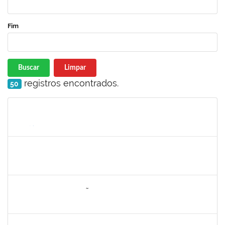
Fim
Buscar
Limpar
registros encontrados.
50
Matrícula
Nome
Cargo
Processo
Início
Fim
Status
1742189
Marlon Paluch
Docente
23007.00024239/2019-77
25/03/2020
24/06/2020
Concluído
1557646
RITA DE CASSIA FALÇÃO BORJA CORREIA
Técnico
23007.00027589/2019-31
09/06/2020
23/06/2020
Concluído