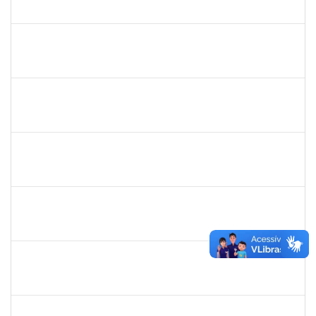
23007.00012880/2019-56
01/09/2019
30/11/2019
Concluído
1421392
Jose Roberto Santos Sampaio
Docente
23007.00016441/2019-36
01/09/2019
30/11/2019
Concluído
1642532
Rita de Cassia Gomes Barbosa Lima
Docente
23007.00016453/2019-03
20/08/2019
19/11/2019
Concluído
1809432
Sabrina Mara Sant’Anna
Docente
23007.00016193/2019-39
20/08/2019
19/11/2019
Concluído
287123
Pedro dos Santos Nascimento
Técnico
23007.00016663/2019-56
19/08/2019
18/11/2019
Concluído
1567525
Neilton da Silva
Docente
23007.00017511/2019-52
19/08/2019
18/11/2019
Concluído
1753026