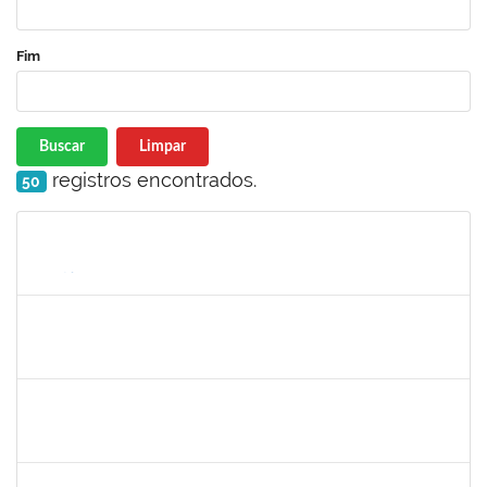
Fim
Buscar
Limpar
registros encontrados.
50
Matrícula
Nome
Cargo
Processo
Início
Fim
Status
1573165
Rosenir Silva dos Santos
Técnico
23007.00022005/2019-61
11/11/2019
01/01/2020
Concluído
1871195
Verônica Ribeiro Viana
Técnico
23007.00022113/2019-95
02/12/2019
31/12/2019
Concluído