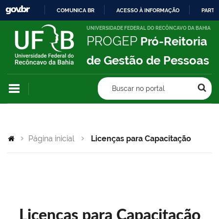
COMUNICA BR
ACESSO À INFORMAÇÃO
PARTI
IR
UNIVERSIDADE FEDERAL DO RECÔNCAVO DA BAHIA
PROGEP
Pró-Reitoria
PARA
O
de Gestão de Pessoas
CONTEÚDO
Buscar no portal
Página inicial
Licenças para Capacitação
Licenças para Capacitação