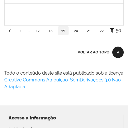
Concluído
1752965
Danilo Maia de Santana
Técnico
23007.00019971/2019-77
16/09/2019
16/10/2019
Concluído
50
1
...
17
18
19
20
21
22
VOLTAR AO TOPO
Todo o conteúdo deste site está publicado sob a licença
Creative Commons Atribuição-SemDerivações 3.0 Não
Adaptada
.
Acesso a Informação