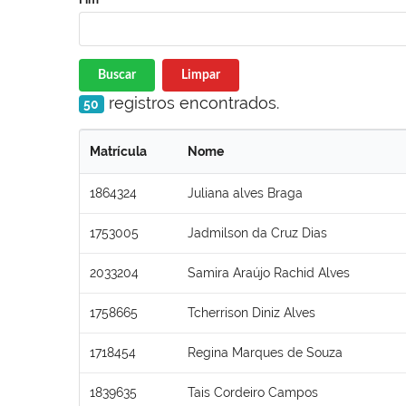
Buscar
Limpar
registros encontrados.
50
Matrícula
Nome
1864324
Juliana alves Braga
1753005
Jadmilson da Cruz Dias
2033204
Samira Araújo Rachid Alves
1758665
Tcherrison Diniz Alves
1718454
Regina Marques de Souza
1839635
Tais Cordeiro Campos