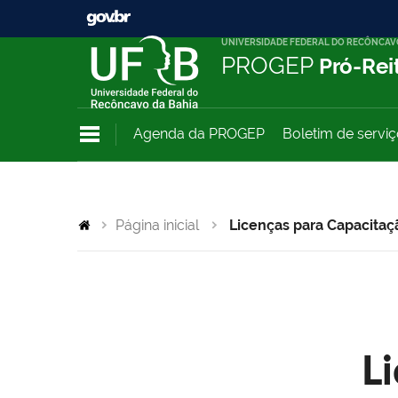
UNIVERSIDADE FEDERAL DO RECÔNCAV
PROGEP
Pró-Rei
Agenda da PROGEP
Boletim de servi
Página inicial
Licenças para Capacitaç
L