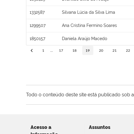
1332587
Silvana Lúcia da Silva Lima
1299507
Ana Cristina Fermino Soares
1850157
Daniela Araújo Macedo
1
...
17
18
19
20
21
22
Todo o conteúdo deste site está publicado sob a
Acesso a
Assuntos