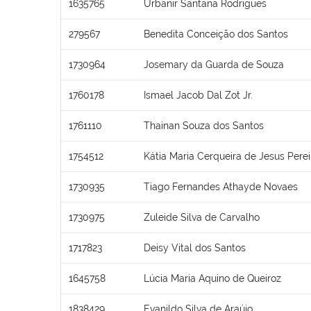
1635765
Urbanir Santana Rodrigues
279567
Benedita Conceição dos Santos
1730964
Josemary da Guarda de Souza
1760178
Ismael Jacob Dal Zot Jr.
1761110
Thainan Souza dos Santos
1754512
Kátia Maria Cerqueira de Jesus Perei
1730935
Tiago Fernandes Athayde Novaes
1730975
Zuleide Silva de Carvalho
1717823
Deisy Vital dos Santos
1645758
Lúcia Maria Aquino de Queiroz
1838429
Evanildo Silva de Araújo