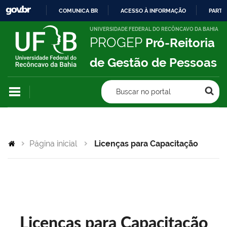
COMUNICA BR
ACESSO À INFORMAÇÃO
PARTI
IR
UNIVERSIDADE FEDERAL DO RECÔNCAVO DA BAHIA
PROGEP
Pró-Reitoria
PARA
O
de Gestão de Pessoas
CONTEÚDO
Buscar no portal
Página inicial
Licenças para Capacitação
Licenças para Capacitação