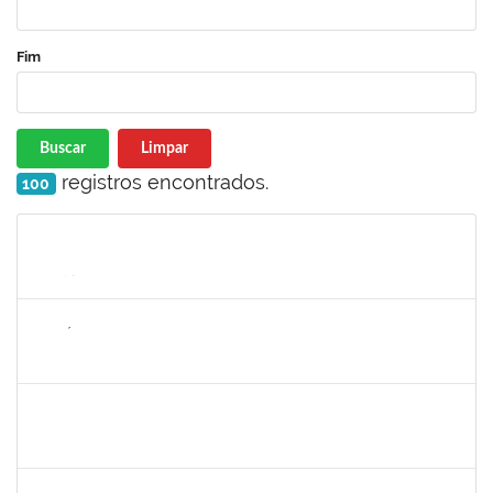
Fim
Buscar
Limpar
registros encontrados.
100
Matrícula
Nome
Cargo
Processo
Início
Fim
Status
1143381
FABRÍCIO MENDES MIRANDA
Técnico
23007.00010774/2025-58
07/08/2025
04/11/2025
Concluído
1980987
ANA VALECIA ARAUJO RIBEIRO BRISSOT
Docente
23007.00018319/2025-43
01/10/2025
03/11/2025
Concluído