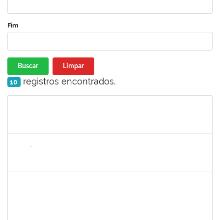
Fim
Buscar
Limpar
registros encontrados.
10
Matrícula
Nome
Cargo
Processo
Início
Fim
Status
1143381
FABRÍCIO MENDES MIRANDA
Técnico
23007.00010774/2025-58
07/08/2025
04/11/2025
Concluído
1980987
ANA VALECIA ARAUJO RIBEIRO BRISSOT
Docente
23007.00018319/2025-43
01/10/2025
03/11/2025
Concluído