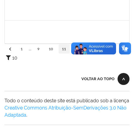
1670022
MARISE NASCIMENTO FLORES MOREIRA
Técnico
23007.00025959/2024-85
01/10/2025
30/10/2025
Concluído
1333744
JOSE RAIMUNDO DE JESUS SANTOS
Docente
23007.00008515/2025-38
01/08/2025
29/10/2025
Concluído
1
...
9
10
11
12
13
...
110
10
VOLTAR AO TOPO
Todo o conteúdo deste site está publicado sob a licença
Creative Commons Atribuição-SemDerivações 3.0 Não
Adaptada
.