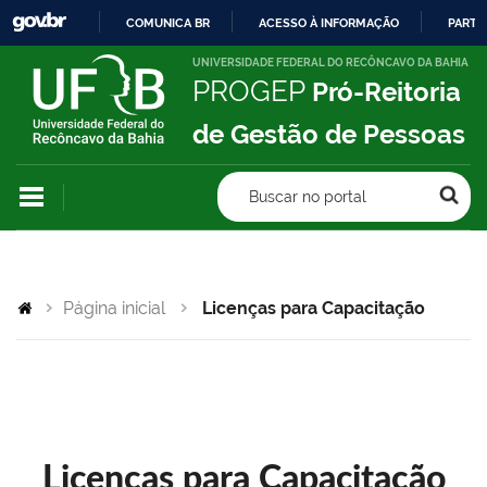
COMUNICA BR
ACESSO À INFORMAÇÃO
PARTI
IR
UNIVERSIDADE FEDERAL DO RECÔNCAVO DA BAHIA
PROGEP
Pró-Reitoria
PARA
O
de Gestão de Pessoas
CONTEÚDO
Buscar no portal
Página inicial
Licenças para Capacitação
Licenças para Capacitação