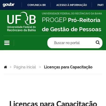
COMUNICA BR
ACESSO À INFORMAÇÃO
PARTI
IR
UNIVERSIDADE FEDERAL DO RECÔNCAVO DA BAHIA
PROGEP
Pró-Reitoria
PARA
O
de Gestão de Pessoas
CONTEÚDO
Buscar no portal
Página inicial
Licenças para Capacitação
Licenças para Capacitação