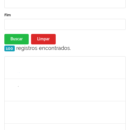
Fim
Buscar
Limpar
registros encontrados.
100
Matrícula
Nome
Cargo
Processo
Início
Fim
Status
1143381
FABRÍCIO MENDES MIRANDA
Técnico
23007.00010774/2025-58
07/08/2025
04/11/2025
Concluído
1980987
ANA VALECIA ARAUJO RIBEIRO BRISSOT
Docente
23007.00018319/2025-43
01/10/2025
03/11/2025
Concluído