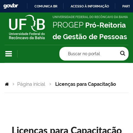
COMUNICA BR
ACESSO À INFORMAÇÃO
PARTI
IR
UNIVERSIDADE FEDERAL DO RECÔNCAVO DA BAHIA
PROGEP
Pró-Reitoria
PARA
O
de Gestão de Pessoas
CONTEÚDO
Buscar no portal
Página inicial
Licenças para Capacitação
Licenças para Capacitação