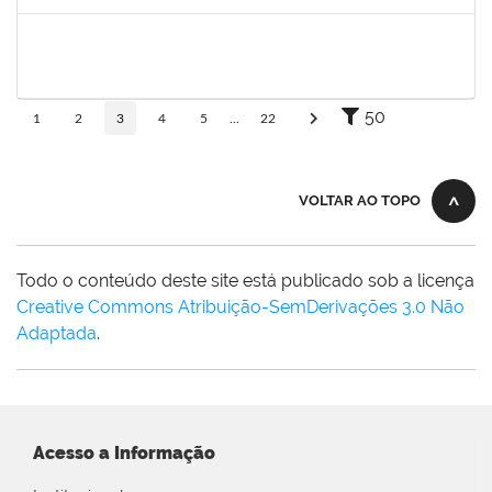
Concluído
1837428
DANIELE CONCEICAO MARQUES
Técnico
23007.00005260/2025-41
04/07/2025
01/08/2025
Concluído
50
1
2
3
4
5
...
22
VOLTAR AO TOPO
Todo o conteúdo deste site está publicado sob a licença
Creative Commons Atribuição-SemDerivações 3.0 Não
Adaptada
.
Acesso a Informação