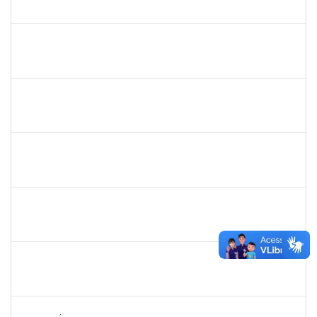
23007.00003160/2025-93
01/09/2025
30/09/2025
Concluído
1539369
SERGIO ARMANDO DINIZ GUERRA FILHO
Docente
23007.00010015/2025-84
01/07/2025
28/09/2025
Concluído
HELENILDO SANTANA DOS SANTOS
HELENILDO SANTANA DOS SANTOS
Técnico
23007.00014634/2025-16
25/08/2025
23/09/2025
Concluído
287121
AIDA CELESTE SILVEIRA MAIA
Técnico
23007.00016902/2025-84
04/09/2025
19/09/2025
Concluído
2993561
TAISE DE OLIVEIRA DA SILVA
Técnico
23007.00017257/2025-05
01/09/2025
15/09/2025
Concluído
1558280
JANETE DOS SANTOS
Técnico
23007.00015075/2025-40
22/08/2025
05/09/2025
Concluído
2265449