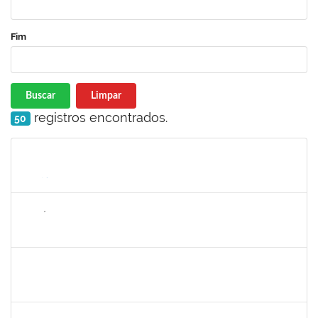
Fim
Buscar
Limpar
registros encontrados.
50
Matrícula
Nome
Cargo
Processo
Início
Fim
Status
1143381
FABRÍCIO MENDES MIRANDA
Técnico
23007.00010774/2025-58
07/08/2025
04/11/2025
Concluído
1980987
ANA VALECIA ARAUJO RIBEIRO BRISSOT
Docente
23007.00018319/2025-43
01/10/2025
03/11/2025
Concluído