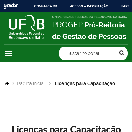
COMUNICA BR
ACESSO À INFORMAÇÃO
PARTI
IR
UNIVERSIDADE FEDERAL DO RECÔNCAVO DA BAHIA
PROGEP
Pró-Reitoria
PARA
O
de Gestão de Pessoas
CONTEÚDO
Buscar no portal
Página inicial
Licenças para Capacitação
Licenças para Capacitação