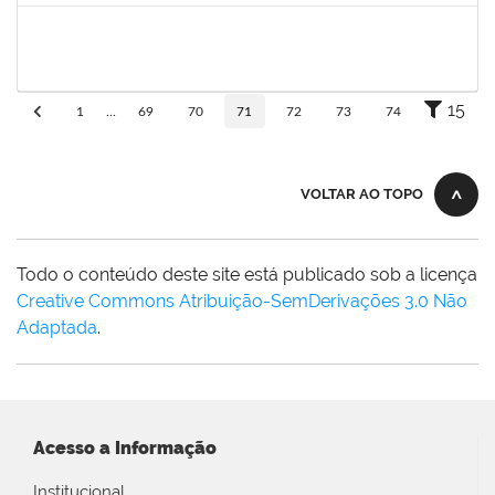
2755904
Diego Vasconcelos de Almeida
Técnico
23007.031423/2018-15
28/01/2019
13/03/2019
Concluído
15
1
...
69
70
71
72
73
74
VOLTAR AO TOPO
Todo o conteúdo deste site está publicado sob a licença
Creative Commons Atribuição-SemDerivações 3.0 Não
Adaptada
.
Acesso a Informação
Institucional