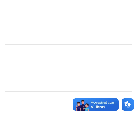
1673006
Aline Santiago Barbosa
Técnico
23007.000136/2019-85
01/02/2019
31/03/2019
Concluído
1873764
Igor Garcia Barreto
Técnico
23007.031779/2018-06
29/01/2019
29/03/2019
Concluído
1717024
Nilson Antonio Ferreira Roseira
Docente
23007.003851/2019-78
25/02/2019
24/03/2019
Concluído
1527893
Rita de Cácia Santos Chagas
Docente
23007.003763/2019-29
25/02/2019
24/03/2019
Concluído
1365967
Paulo Jackson Mota da Silveira
Técnico
23007.032338/2018-45
23/01/2019
23/03/2019
Concluído
1753230
Geraldo Ribeiro Costa Fentanes
Técnico
23007.002454/2019-64
21/02/2019
22/03/2019
Concluído