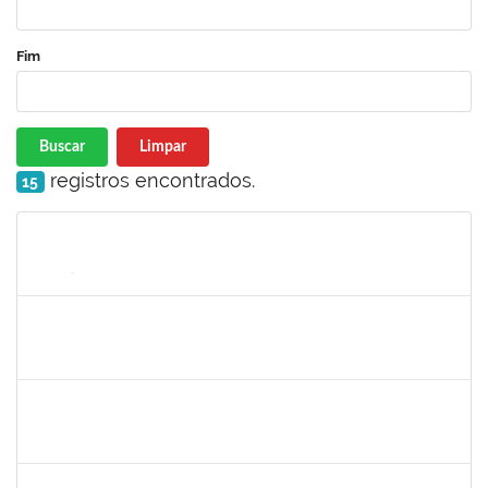
Fim
Buscar
Limpar
registros encontrados.
15
Matrícula
Nome
Cargo
Processo
Início
Fim
Status
1760100
Carlane Costa Feitosa
Técnico
23007.00005477/2019-20
23/04/2019
22/05/2019
Concluído
1661806
Milena Araujo Souza
Técnico
23007.00000920/2019-63
11/02/2019
10/05/2019
Concluído