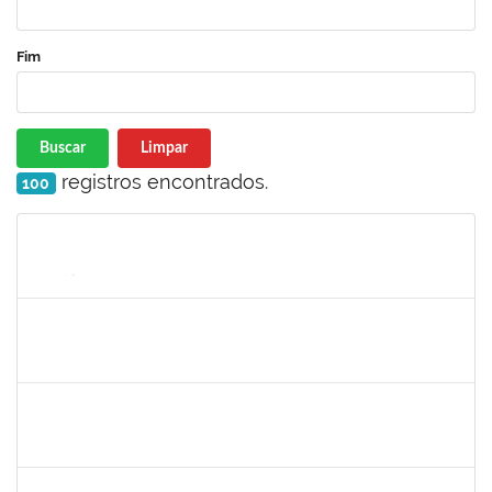
Fim
Buscar
Limpar
registros encontrados.
100
Matrícula
Nome
Cargo
Processo
Início
Fim
Status
1838559
IVANA TAVARES MURICY
Docente
23007.00000311/2025-95
10/03/2025
09/06/2025
Concluído
1757640
CINTIA MOTA CARDEAL
Docente
23007.00023119/2024-38
01/03/2025
08/06/2025
Concluído