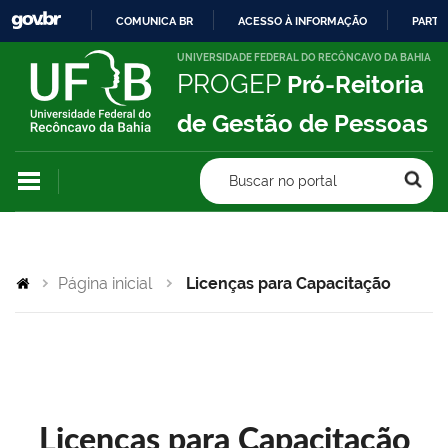
COMUNICA BR
ACESSO À INFORMAÇÃO
PARTI
IR
UNIVERSIDADE FEDERAL DO RECÔNCAVO DA BAHIA
PROGEP
Pró-Reitoria
PARA
O
de Gestão de Pessoas
CONTEÚDO
Buscar no portal
Página inicial
Licenças para Capacitação
Licenças para Capacitação