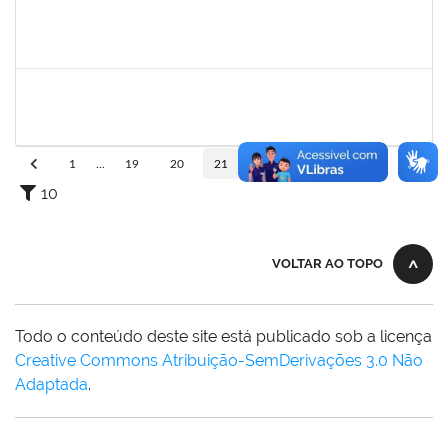
1754485
MARCELA MARY JOSE DA SILVA
Docente
23007.00018474/2024-32
26/02/2025
26/05/2025
Concluído
1628445
JOSE ALIPIO DE OLIVEIRA MARTINS
Técnico
23007.00024301/2024-37
24/02/2025
24/05/2025
Concluído
1
...
19
20
21
22
23
...
110
10
VOLTAR AO TOPO
Todo o conteúdo deste site está publicado sob a licença
Creative Commons Atribuição-SemDerivações 3.0 Não
Adaptada
.