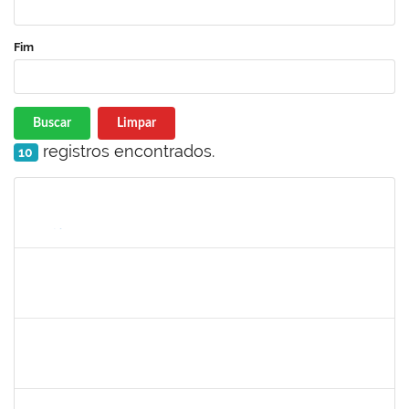
Fim
Buscar
Limpar
registros encontrados.
10
Matrícula
Nome
Cargo
Processo
Início
Fim
Status
2889129
JOSE PEREIRA MASCARENHAS BISNETO
Docente
23007.00024982/2024-80
02/03/2025
30/05/2025
Concluído
2391074,
Mayara Melo Rocha,
Docente
23007.00020461/2024-24
01/03/2025
29/05/2025
Concluído