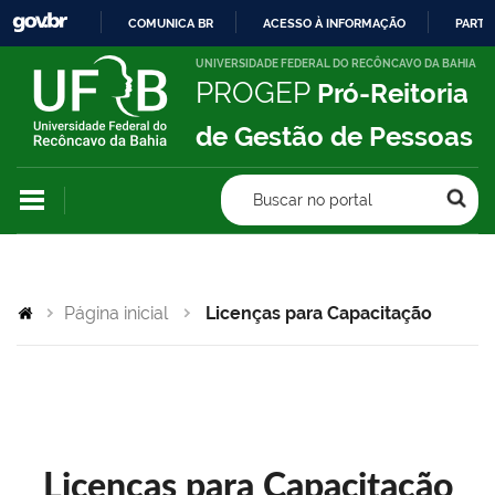
COMUNICA BR
ACESSO À INFORMAÇÃO
PARTI
IR
UNIVERSIDADE FEDERAL DO RECÔNCAVO DA BAHIA
PROGEP
Pró-Reitoria
PARA
O
de Gestão de Pessoas
CONTEÚDO
Buscar no portal
Página inicial
Licenças para Capacitação
Licenças para Capacitação