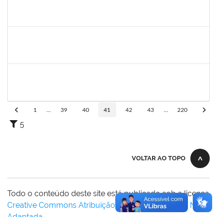
2376750
MARIANNE NEVES MANJAVACHI
Docente
23007.00021900/2024-68
01/03/2025
29/05/2025
Concluído
2394526
KLEBER ANTONIO DE OLIVEIRA AMANCIO
Docente
23007.00023804/2024-70
01/03/2025
29/05/2025
Concluído
1633414
ADRIANA LOURENCO LOPES
Docente
23007.00024786/2024-37
01/03/2025
29/05/2025
Concluído
1
...
39
40
41
42
43
...
220
5
VOLTAR AO TOPO
Todo o conteúdo deste site está publicado sob a licença
Creative Commons Atribuição-SemDerivações 3.0 Não
Adaptada
.