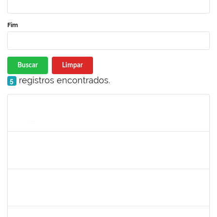
Fim
Buscar
Limpar
registros encontrados.
5
Matrícula
Nome
Cargo
Processo
Início
Fim
Status
1805351
WELLINGTON CASTELLUCCI JUNIOR
Docente
23007.00024628/2024-35
01/03/2025
29/05/2025
Concluído
1568443
GEORGE MARIANE SOARES SANTANA
Docente
23007.00025212/2024-78
01/03/2025
29/05/2025
Concluído