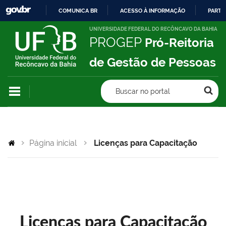
COMUNICA BR
ACESSO À INFORMAÇÃO
PARTI
IR
UNIVERSIDADE FEDERAL DO RECÔNCAVO DA BAHIA
PROGEP
Pró-Reitoria
PARA
O
de Gestão de Pessoas
CONTEÚDO
Buscar no portal
Página inicial
Licenças para Capacitação
Licenças para Capacitação