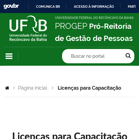
COMUNICA BR
ACESSO À INFORMAÇÃO
PARTI
IR
UNIVERSIDADE FEDERAL DO RECÔNCAVO DA BAHIA
PROGEP
Pró-Reitoria
PARA
O
de Gestão de Pessoas
CONTEÚDO
Buscar no portal
Página inicial
Licenças para Capacitação
Licenças para Capacitação